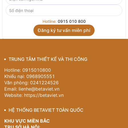
chi tiết – hãy để
Betaviet
đồng hành kiến tạo không
gian sống mơ ước.
Liên hệ ngay Hotline 0915 010 800
để được tư vấn
Hotline:
0915 010 800
và sở hữu mẫu cầu thang tân cổ điển đậm chất nghệ
thuật, nâng tầm giá trị biệt thự của quý vị.
TRUNG TÂM THIẾT KẾ VÀ THI CÔNG
Hotline: 0915010800
Khiếu nại: 0968905551
Văn phòng: 0241224526
Email:
lienhe@betaviet.vn
Website:
https://betaviet.vn
HỆ THỐNG BETAVIET TOÀN QUỐC
KHU VỰC MIỀN BẮC
TRỤ SỞ HÀ NỘI
: