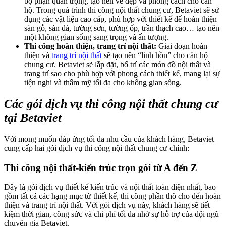
bộ phận quan trọng, tạo nên vẻ đẹp và phong cách cho căn
hộ. Trong quá trình thi công nội thất chung cư, Betaviet sẽ sử
dụng các vật liệu cao cấp, phù hợp với thiết kế để hoàn thiện
sàn gỗ, sàn đá, tường sơn, tường ốp, trần thạch cao… tạo nên
một không gian sống sang trọng và ấn tượng.
Thi công hoàn thiện, trang trí nội thất:
Giai đoạn hoàn
thiện và
trang trí nội thất
sẽ tạo nên “linh hồn” cho căn hộ
chung cư. Betaviet sẽ lắp đặt, bố trí các món đồ nội thất và
trang trí sao cho phù hợp với phong cách thiết kế, mang lại sự
tiện nghi và thẩm mỹ tối đa cho không gian sống.
Các gói dịch vụ thi công nội thất chung cư
tại Betaviet
Với mong muốn đáp ứng tối đa nhu cầu của khách hàng, Betaviet
cung cấp hai gói dịch vụ thi công nội thất chung cư chính:
Thi công nội thất-kiến trúc trọn gói từ A đến Z
Đây là gói dịch vụ thiết kế kiến trúc và nội thất toàn diện nhất, bao
gồm tất cả các hạng mục từ thiết kế, thi công phần thô cho đến hoàn
thiện và trang trí nội thất. Với gói dịch vụ này, khách hàng sẽ tiết
kiệm thời gian, công sức và chi phí tối đa nhờ sự hỗ trợ của đội ngũ
chuyên gia Betaviet.