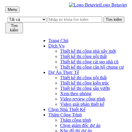
Logo Betaviet
Menu
Tìm
kiếm
Trang Chủ
Dịch Vụ
Thiết kế thi công nhà xây mới
Thiết kế thi công nội thất
Thiết kế thi công cải tạo nhà cũ
Thiết kế thi công căn hộ chung cư
Dự Án Thực Tế
Thiết kế thi công nội thất
Thiết kế thi công kiến trúc
Thiết kế thi công sân vườn
Xem theo phòng
Video review công trình
Video giải pháp thiết kế
Chọn Nhà Thiết Kế
Thăm Công Trình
Thăm công trình
Chọn giám đốc dự án
Khu đô thị dự án