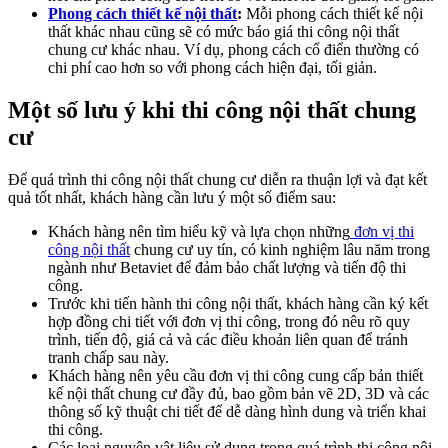
Phong cách thiết kế nội thất
:
Mỗi phong cách thiết kế nội
thất khác nhau cũng sẽ có mức báo giá thi công nội thất
chung cư khác nhau. Ví dụ, phong cách cổ điển thường có
chi phí cao hơn so với phong cách hiện đại, tối giản.
Một số lưu ý khi thi công nội thất chung
cư
Để quá trình thi công nội thất chung cư diễn ra thuận lợi và đạt kết
quả tốt nhất, khách hàng cần lưu ý một số điểm sau:
Khách hàng nên tìm hiểu kỹ và lựa chọn những
đơn vị thi
công nội thất
chung cư uy tín, có kinh nghiệm lâu năm trong
ngành như Betaviet để đảm bảo chất lượng và tiến độ thi
công.
Trước khi tiến hành thi công nội thất, khách hàng cần ký kết
hợp đồng chi tiết với đơn vị thi công, trong đó nêu rõ quy
trình, tiến độ, giá cả và các điều khoản liên quan để tránh
tranh chấp sau này.
Khách hàng nên yêu cầu đơn vị thi công cung cấp bản thiết
kế nội thất chung cư đầy đủ, bao gồm bản vẽ 2D, 3D và các
thông số kỹ thuật chi tiết để dễ dàng hình dung và triển khai
thi công.
Các loại nguyên vật liệu sử dụng trong quá trình thi công nội