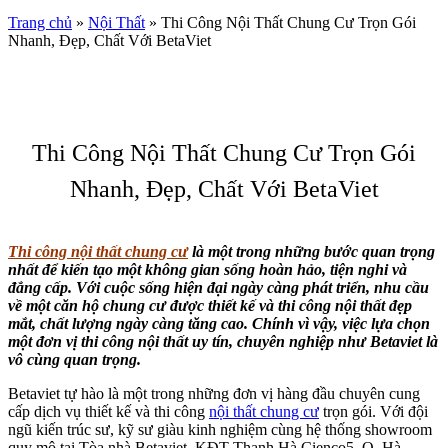
Trang chủ
»
Nội Thất
»
Thi Công Nội Thất Chung Cư Trọn Gói
Nhanh, Đẹp, Chất Với BetaViet
Thi Công Nội Thất Chung Cư Trọn Gói
Nhanh, Đẹp, Chất Với BetaViet
Thi công nội thất chung cư
là một trong những bước quan trọng
nhất để kiến tạo một không gian sống hoàn hảo, tiện nghi và
đẳng cấp. Với cuộc sống hiện đại ngày càng phát triển, nhu cầu
về một căn hộ chung cư được thiết kế và thi công nội thất đẹp
mắt, chất lượng ngày càng tăng cao. Chính vì vậy, việc lựa chọn
một đơn vị thi công nội thất uy tín, chuyên nghiệp như Betaviet là
vô cùng quan trọng.
Betaviet tự hào là một trong những đơn vị hàng đầu chuyên cung
cấp dịch vụ thiết kế và thi công
nội thất chung cư
trọn gói. Với đội
ngũ kiến trúc sư, kỹ sư giàu kinh nghiệm cùng hệ thống showroom
quy mô tại Tòa nhà Betaviet, KĐT Thanh Hà Cienco5, Q. Hà