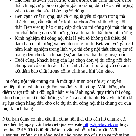
thất chung cư phải có nguồn gốc rõ ràng, đảm bảo chất lượng
và an toàn cho sức khỏe người dùng.
Bên cạnh chất lượng, giá cả cũng là yếu tố quan trọng mà
khách hàng cần cân nhắc khi lựa chọn đơn vị thi công nội
thất. Betaviet tự hào cung cấp dịch vụ thi công nội thất chung
cư chất lượng cao với mức giá cạnh tranh nhất trên thị trường.
Kinh nghiệm thi công nội thất là yếu tố không thể thiếu để
đảm bảo chất lượng và tiến độ công trình. Betaviet với gần 20
năm kinh nghiệm trong lĩnh vực thi công nội thất chung cư sẽ
mang đến cho khách hàng sự an tâm và hài lòng tuyệt đối.
Cuối cùng, khách hàng cần lựa chọn đơn vị thi công nội thất
chung cư có chính sách bảo hành, bảo trì rõ ràng và có cam
kết đảm bảo chất lượng công trình sau khi bàn giao.
Thi công nội thất chung cư là một quá trình đòi hỏi sự chuyên
nghiệp, tỉ mỉ và kinh nghiệm của đơn vị thi công. Với những ưu
điểm vượt trội như đội ngũ nhân viên lành nghề, quy trình thi công
khoa học, cam kết chất lượng và giá cả cạnh tranh, Betaviet tự tin là
sự lựa chọn hàng đầu cho các dự án thi công nội thất chung cư của
mọi khách hàng.
Nếu bạn đang có nhu cầu thi công nội thất cho căn hộ chung cư,
hãy liên hệ ngay với Betaviet qua website
https://betaviet.vn/
hoặc
hotline 0915 010 800 để được tư vấn và hỗ trợ tốt nhất. Với
Betaviet, không gian sống hoàn hảo trong mơ của bạn sẽ trở thành