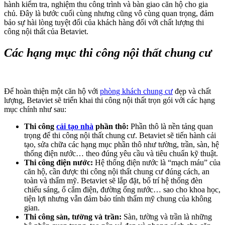
hành kiểm tra, nghiệm thu công trình và bàn giao căn hộ cho gia
chủ. Đây là bước cuối cùng nhưng cũng vô cùng quan trọng, đảm
bảo sự hài lòng tuyệt đối của khách hàng đối với chất lượng thi
công nội thất của Betaviet.
Các hạng mục thi công nội thất chung cư
Để hoàn thiện một căn hộ với
phòng khách chung cư
đẹp và chất
lượng, Betaviet sẽ triển khai thi công nội thất trọn gói với các hạng
mục chính như sau:
Thi công
cải tạo nhà
phần thô:
Phần thô là nền tảng quan
trọng để thi công nội thất chung cư. Betaviet sẽ tiến hành cải
tạo, sửa chữa các hạng mục phần thô như tường, trần, sàn, hệ
thống điện nước… theo đúng yêu cầu và tiêu chuẩn kỹ thuật.
Thi công điện nước:
Hệ thống điện nước là “mạch máu” của
căn hộ, cần được thi công nội thất chung cư đúng cách, an
toàn và thẩm mỹ. Betaviet sẽ lắp đặt, bố trí hệ thống đèn
chiếu sáng, ổ cắm điện, đường ống nước… sao cho khoa học,
tiện lợi nhưng vẫn đảm bảo tính thẩm mỹ chung của không
gian.
Thi công sàn, tường và trần:
Sàn, tường và trần là những