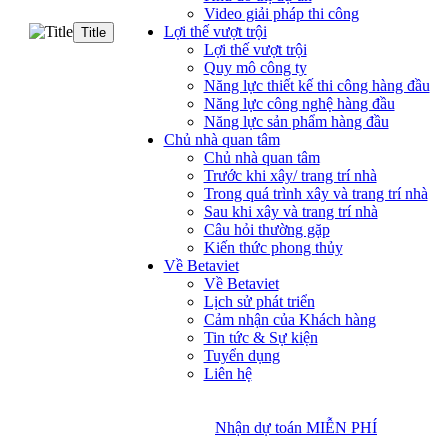
Video giải pháp thi công
Lợi thế vượt trội
Title
Lợi thế vượt trội
Quy mô công ty
Năng lực thiết kế thi công hàng đầu
Năng lực công nghệ hàng đầu
Năng lực sản phẩm hàng đầu
Chủ nhà quan tâm
Chủ nhà quan tâm
Trước khi xây/ trang trí nhà
Trong quá trình xây và trang trí nhà
Sau khi xây và trang trí nhà
Câu hỏi thường gặp
Kiến thức phong thủy
Về Betaviet
Về Betaviet
Lịch sử phát triển
Cảm nhận của Khách hàng
Tin tức & Sự kiện
Tuyển dụng
Liên hệ
Nhận dự toán MIỄN PHÍ
Nhận dự toán MIỄN PHÍ