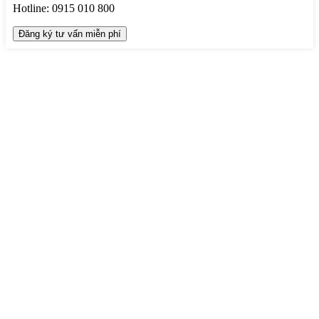
Hotline:
0915 010 800
TRUNG TÂM THIẾT KẾ VÀ THI CÔNG
Hotline: 0915010800
Khiếu nại: 0968905551
Văn phòng: 0241224526
Email:
lienhe@betaviet.vn
Website:
https://betaviet.vn
HỆ THỐNG BETAVIET TOÀN QUỐC
KHU VỰC MIỀN BẮC
TRỤ SỞ HÀ NỘI
: