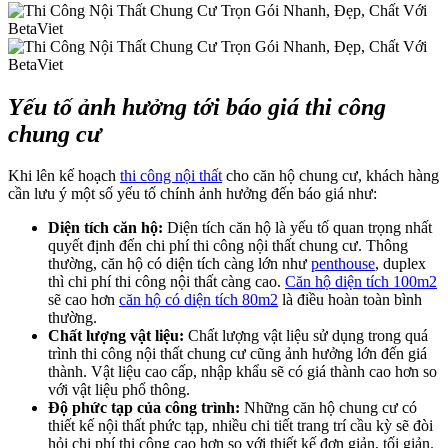
Yếu tố ảnh hưởng tới báo giá thi công
chung cư
Khi lên kế hoạch
thi công nội thất
cho căn hộ chung cư, khách hàng
cần lưu ý một số yếu tố chính ảnh hưởng đến báo giá như:
Diện tích căn hộ:
Diện tích căn hộ là yếu tố quan trọng nhất
quyết định đến chi phí thi công nội thất chung cư. Thông
thường, căn hộ có diện tích càng lớn như
penthouse
, duplex
thì chi phí thi công nội thất càng cao.
Căn hộ diện tích 100m2
sẽ cao hơn
căn hộ có diện tích 80m2
là điều hoàn toàn bình
thường.
Chất lượng vật liệu:
Chất lượng vật liệu sử dụng trong quá
trình thi công nội thất chung cư cũng ảnh hưởng lớn đến giá
thành. Vật liệu cao cấp, nhập khẩu sẽ có giá thành cao hơn so
với vật liệu phổ thông.
Độ phức tạp của công trình:
Những căn hộ chung cư có
thiết kế nội thất phức tạp, nhiều chi tiết trang trí cầu kỳ sẽ đòi
hỏi chi phí thi công cao hơn so với thiết kế đơn giản, tối giản.