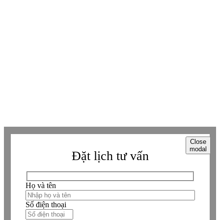
Tiktok
Tiktok
Zalo
Zalo
Messenger
Messenger
Whatsapp
Whatsapp
Viber
Viber
Copyright © Betaviet since 2009, Alright reserverd. Thương hiệu đã được
đăng ký. ® Ghi rõ nguồn "https://betaviet.vn" khi phát hành lại thông tin
từ website này.
Close
modal
Đặt lịch tư vấn
Họ và tên
Số điện thoại