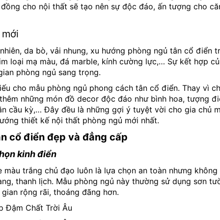
đồng cho nội thất sẽ tạo nên sự độc đáo, ấn tượng cho c
 mới
 nhiên, da bò, vải nhung, xu hướng phòng ngủ tân cổ điển 
im loại mạ màu, đá marble, kính cường lực,… Sự kết hợp củ
 gian phòng ngủ sang trọng.
thiếu cho mẫu phòng ngủ phong cách tân cổ điển. Thay vì c
g thêm những món đồ decor độc đáo như bình hoa, tượng đi
ăn cầu kỳ,… Đây đều là những gợi ý tuyệt vời cho gia chủ 
hướng thiết kế nội thất phòng ngủ mới nhất.
ân cổ điển đẹp và đẳng cấp
họn kinh điển
 màu trắng chủ đạo luôn là lựa chọn an toàn nhưng khôn
àng, thanh lịch. Mẫu phòng ngủ này thường sử dụng sơn tườ
gian rộng rãi, thoáng đãng hơn.