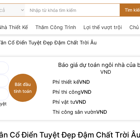
hà Thiết Kế
Thăm Công Trình
Lợi thế vượt trội
Chủ
Tân Cổ Điển Tuyệt Đẹp Đậm Chất Trời Âu
Báo giá dự toán ngôi nhà của b
VND
Phí thiết kế
VND
Phí thi công
VND
Phí vật tư
VND
uyệt
Thi công sân vườn
VND
ân Cổ Điển Tuyệt Đẹp Đậm Chất Trời Â