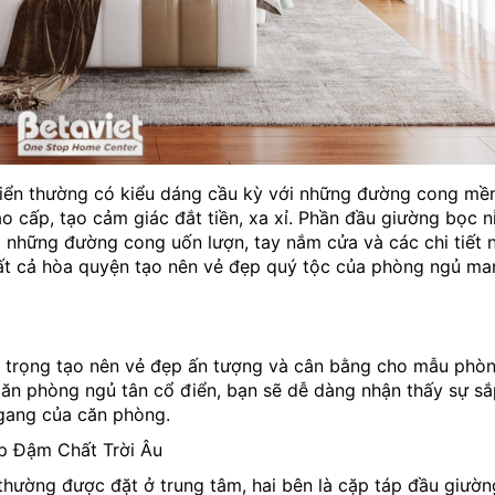
điển thường có kiểu dáng cầu kỳ với những đường cong mề
ao cấp, tạo cảm giác đắt tiền, xa xỉ. Phần đầu giường bọc n
i những đường cong uốn lượn, tay nắm cửa và các chi tiết 
ất cả hòa quyện tạo nên vẻ đẹp quý tộc của phòng ngủ m
n trọng tạo nên vẻ đẹp ấn tượng và cân bằng cho mẫu phò
ăn phòng ngủ tân cổ điển, bạn sẽ dễ dàng nhận thấy sự sắ
ngang của căn phòng.
hường được đặt ở trung tâm, hai bên là cặp táp đầu giườn