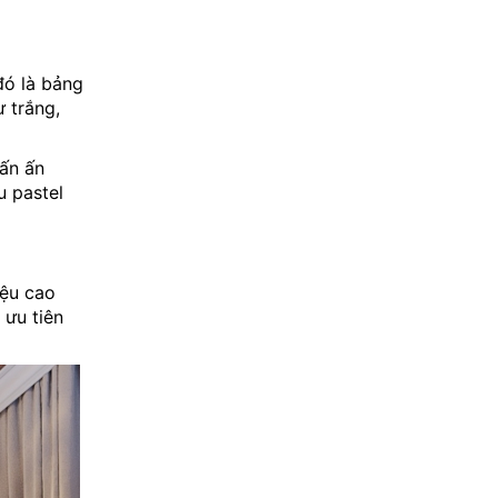
đó là bảng
 trắng,
ấn ấn
u pastel
iệu cao
 ưu tiên