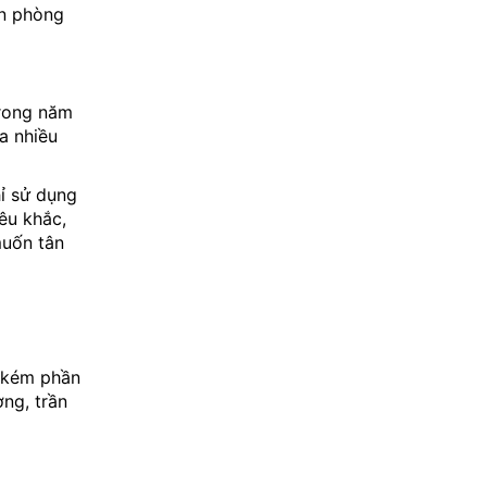
ăn phòng
trong năm
a nhiều
hỉ sử dụng
êu khắc,
muốn tân
g kém phần
ng, trần