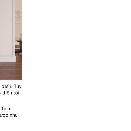
 điển. Tuy
 điển tối
 theo
được nhu