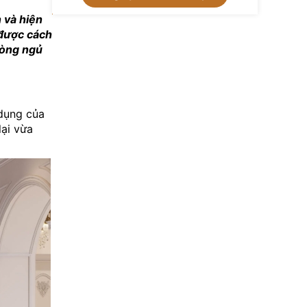
 và hiện
 được cách
hòng ngủ
dụng của
lại vừa