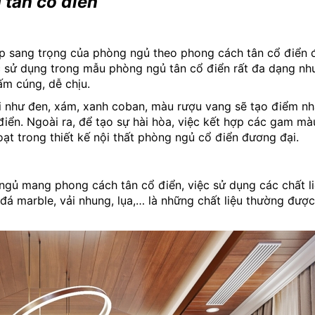
 tân cổ điển
ẹp sang trọng của phòng ngủ theo phong cách tân cổ điển 
sử dụng trong mẫu phòng ngủ tân cổ điển rất đa dạng như
m cúng, dễ chịu.
i như đen, xám, xanh coban, màu rượu vang sẽ tạo điểm nh
iển. Ngoài ra, để tạo sự hài hòa, việc kết hợp các gam mà
ạt trong thiết kế nội thất phòng ngủ cổ điển đương đại.
gủ mang phong cách tân cổ điển, việc sử dụng các chất l
, đá marble, vải nhung, lụa,… là những chất liệu thường được