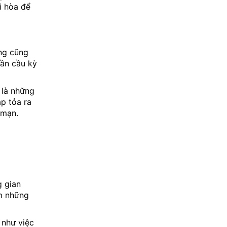
i hòa để
áng cũng
rần cầu kỳ
 là những
p tỏa ra
 mạn.
g gian
êm những
 như việc