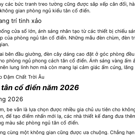
ay các bức tranh treo tường cũng được sắp xếp cân đối, hà
 không gian phòng ngủ kiểu tân cổ điển.
ng trí tinh xảo
hống cửa sổ lớn, ánh sáng nhân tạo từ các thiết bị chiếu s
đẹp của phòng ngủ tân cổ điển. Những mẫu đèn chùm, đèn t
ian.
hai bên đầu giường, đèn cây dáng cao đặt ở góc phòng đều
cho phòng ngủ phong cách tân cổ điển. Ánh sáng vàng ấm á
ở nên lung linh hơn mà còn mang lại cảm giác ấm cúng, lãng
ủ tân cổ điển năm 2026
ớng 2026
m, be vẫn là lựa chọn được nhiều gia chủ ưu tiên cho khôn
n, để tạo điểm nhấn mới lạ, các nhà thiết kế đang đưa th
ng màu sắc phòng ngủ tân cổ điển.
ong cùng một không gian cũng được ưa chuộng. Chẳng hạn