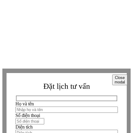
Zalo
Zalo
Messenger
Messenger
Whatsapp
Whatsapp
Viber
Viber
Copyright © Betaviet since 2009, Alright reserverd. Thương hiệu đã được
đăng ký. ® Ghi rõ nguồn "https://betaviet.vn" khi phát hành lại thông tin
từ website này.
Close
modal
Đặt lịch tư vấn
Họ và tên
Số điện thoại
Diện tích