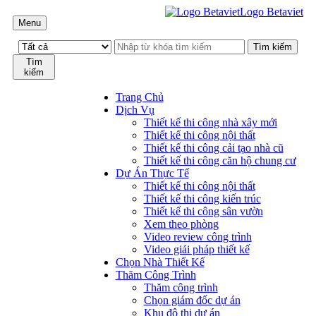
Logo Betaviet
Menu
Tìm
kiếm
Trang Chủ
Dịch Vụ
Thiết kế thi công nhà xây mới
Thiết kế thi công nội thất
Thiết kế thi công cải tạo nhà cũ
Thiết kế thi công căn hộ chung cư
Dự Án Thực Tế
Thiết kế thi công nội thất
Thiết kế thi công kiến trúc
Thiết kế thi công sân vườn
Xem theo phòng
Video review công trình
Video giải pháp thiết kế
Chọn Nhà Thiết Kế
Thăm Công Trình
Thăm công trình
Chọn giám đốc dự án
Khu đô thị dự án