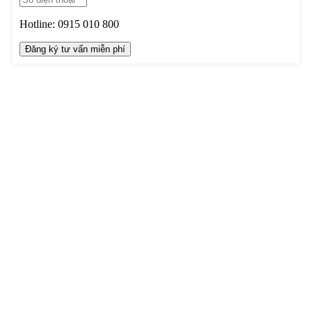
Hotline:
0915 010 800
TRUNG TÂM THIẾT KẾ VÀ THI CÔNG
Hotline: 0915010800
Khiếu nại: 0968905551
Văn phòng: 0241224526
Email:
lienhe@betaviet.vn
Website:
https://betaviet.vn
HỆ THỐNG BETAVIET TOÀN QUỐC
KHU VỰC MIỀN BẮC
TRỤ SỞ HÀ NỘI
:
Toà nhà Betaviet, KĐT Thanh Hà Cienco5, Q. Hà Đông, TP.
Hà Nội