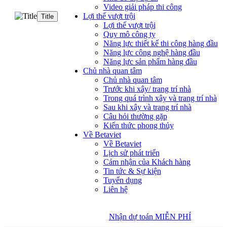
Video giải pháp thi công
Lợi thế vượt trội
Title
Lợi thế vượt trội
Quy mô công ty
Năng lực thiết kế thi công hàng đầu
Năng lực công nghệ hàng đầu
Năng lực sản phẩm hàng đầu
Chủ nhà quan tâm
Chủ nhà quan tâm
Trước khi xây/ trang trí nhà
Trong quá trình xây và trang trí nhà
Sau khi xây và trang trí nhà
Câu hỏi thường gặp
Kiến thức phong thủy
Về Betaviet
Về Betaviet
Lịch sử phát triển
Cảm nhận của Khách hàng
Tin tức & Sự kiện
Tuyển dụng
Liên hệ
Nhận dự toán MIỄN PHÍ
Nhận dự toán MIỄN PHÍ