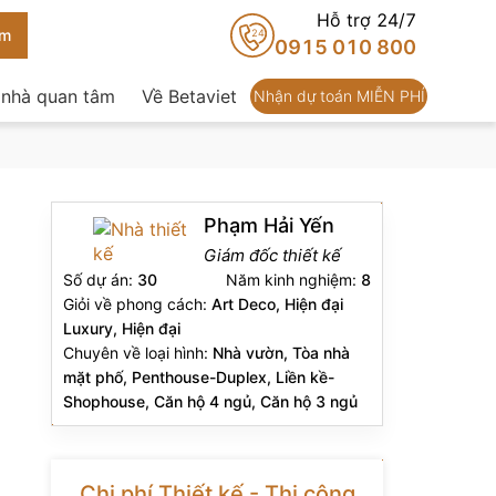
Hỗ trợ 24/7
24
0915 010 800
 nhà quan tâm
Về Betaviet
Nhận dự toán MIỄN PHÍ
Phạm Hải Yến
Giám đốc thiết kế
Số dự án:
30
Năm kinh nghiệm:
8
Giỏi về phong cách:
Art Deco, Hiện đại
Luxury, Hiện đại
Chuyên về loại hình:
Nhà vườn, Tòa nhà
mặt phố, Penthouse-Duplex, Liền kề-
Shophouse, Căn hộ 4 ngủ, Căn hộ 3 ngủ
Chi phí Thiết kế - Thi công