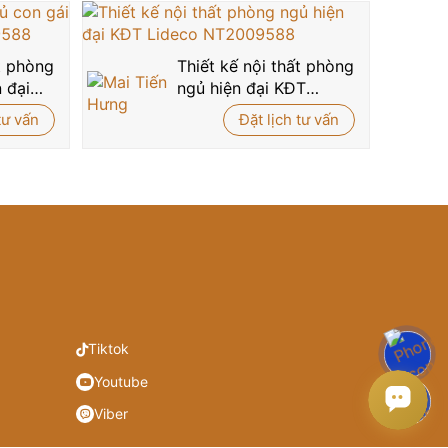
ất phòng
Thiết kế nội thất phòng
 đại
ngủ hiện đại KĐT
Lideco NT2009588
tư vấn
Đặt lịch tư vấn
30
ung tâm, tạo nên một không gian lung linh, sang
huật tinh tế – tất cả hòa quyện tạo nên một
mẫu
 tăng thêm sự sang trọng và tiện nghi cho không
i nhưng không kém phần quyền quý. Phòng còn có
phòng.
Tiktok
sự tiện nghi tối đa với hệ tủ âm tường, kệ trưng
Youtube
o, đúng chuẩn nghỉ dưỡng trong lòng tổ ấm.
Viber
ỹ và sự tiện nghi, thì không gian phòng ngủ tân