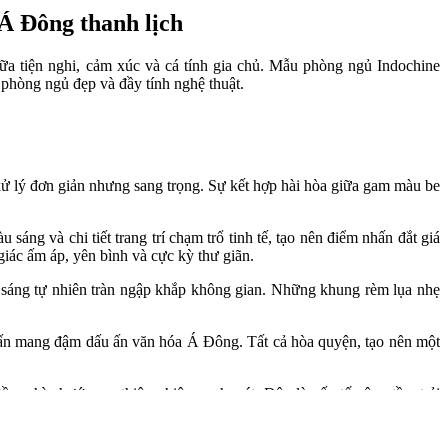
Á Đông thanh lịch
iữa tiện nghi, cảm xúc và cá tính gia chủ. Mẫu phòng ngủ Indochine
 phòng ngủ đẹp và đầy tính nghệ thuật.
xử lý đơn giản nhưng sang trọng. Sự kết hợp hài hòa giữa gam màu be
ng và chi tiết trang trí chạm trổ tinh tế, tạo nên điểm nhấn đắt giá
iác ấm áp, yên bình và cực kỳ thư giãn.
 sáng tự nhiên tràn ngập khắp không gian. Những khung rèm lụa nhẹ
hấn mang đậm dấu ấn văn hóa Á Đông. Tất cả hòa quyện, tạo nên một
tầm nhìn hướng ra thiên nhiên xanh mát. Đây là yếu tố nâng tầm trải
 lựa chọn hoàn hảo. Đội ngũ kiến trúc sư của chúng tôi sẽ đồng hành