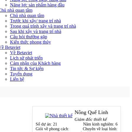
Năng lực sản phẩm hàng đầu
Chủ nhà quan tâm
Chủ nhà quan tâm
Trước khi xây/ trang trí nhà
Trong quá trình xây và trang trí nhà
Sau khi xây và trang trí nhà
Câu hỏi thường gặp
Kiến thức phong thủy
Về Betaviet
Về Betaviet
Lịch sử phát triển
Cảm nhận của Khách hàng
Tin tức & Sự kiện
Tuyển dụng
Liên hệ
Nông Quế Linh
Giám đốc thiết kế
Số dự án:
21
Năm kinh nghiệm:
6
Giỏi về phong cách:
Chuyên về loại hình: