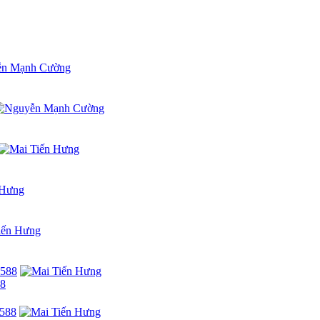
i thất
theo yêu cầu riêng, xứng tầm đẳng cấp sống của bạn!
88