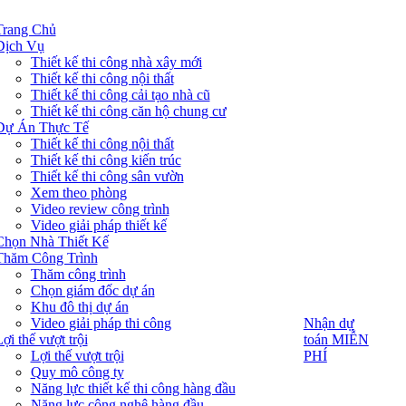
Trang Chủ
Dịch Vụ
Thiết kế thi công nhà xây mới
Thiết kế thi công nội thất
Thiết kế thi công cải tạo nhà cũ
Thiết kế thi công căn hộ chung cư
Dự Án Thực Tế
Thiết kế thi công nội thất
Thiết kế thi công kiến trúc
Thiết kế thi công sân vườn
Xem theo phòng
Video review công trình
Video giải pháp thiết kế
Chọn Nhà Thiết Kế
Thăm Công Trình
Thăm công trình
Chọn giám đốc dự án
Khu đô thị dự án
Video giải pháp thi công
Nhận dự
Nhận dự
toán MIỄN
ợi thế vượt trội
toán MIỄN
PHÍ
Lợi thế vượt trội
PHÍ
Quy mô công ty
Năng lực thiết kế thi công hàng đầu
Năng lực công nghệ hàng đầu