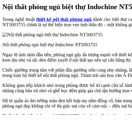
Nội thất phòng ngủ biệt thự Indochine NT
Trong nghệ thuật
thiết kế nội thất phòng ngủ
dành cho biệt thự ca
NT5003755 chính là sự thể hiện trọn vẹn tinh thần đó – một không gia
Nội thất phòng ngủ biệt thự Indochine NT5003755
Ngay từ ánh nhìn đầu tiên, phòng ngủ gây ấn tượng mạnh với thiết k
kem dịu nhẹ và sắc đen điểm xuyết ở nội thất tạo nên sự cân bằng thị
Chiếc giường trung tâm với phần đầu giường uốn cong nhẹ nhàng, lấy 
trong toàn bộ thiết kế nội thất phòng ngủ. Thảm trải sàn hoa văn Á 
Không gian tiếp khách nhỏ trong phòng được bố trí cạnh cửa sổ hì
nhàng cùng bàn trà nhỏ và ghế bọc đệm giúp gia chủ tận hưởng trọn 
Hệ tủ quần áo âm tường màu đen kết hợp tay nắm đồng cổ, bàn tran
phòng ngủ đẹp không chỉ về thị giác mà còn về cảm xúc – điều mà b
Thiết kế nội thất phòng ngủ NT5003755 còn được đánh giá cao bởi tí
nghiệm sống, đưa gia chủ vào trạng thái thư thái, tĩnh tại sau mỗi ngà
Nếu bạn đang tìm kiếm một phòng ngủ Indochine mang đậm dấu ấn cá n