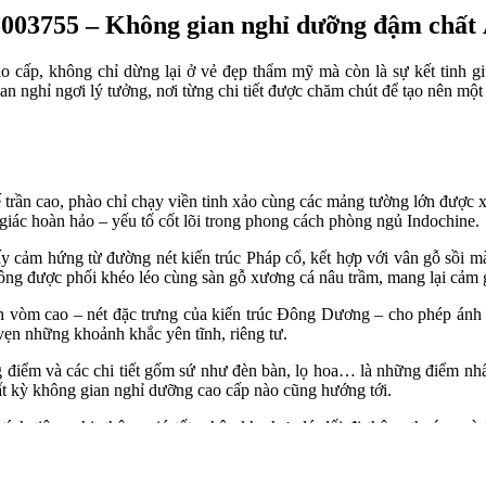
5003755 – Không gian nghỉ dưỡng đậm chất 
o cấp, không chỉ dừng lại ở vẻ đẹp thẩm mỹ mà còn là sự kết tinh g
n nghỉ ngơi lý tưởng, nơi từng chi tiết được chăm chút để tạo nên một
ế trần cao, phào chỉ chạy viền tinh xảo cùng các mảng tường lớn được 
 giác hoàn hảo – yếu tố cốt lõi trong phong cách phòng ngủ Indochine.
cảm hứng từ đường nét kiến trúc Pháp cổ, kết hợp với vân gỗ sồi màu sá
Đông được phối khéo léo cùng sàn gỗ xương cá nâu trầm, mang lại cảm g
nh vòm cao – nét đặc trưng của kiến trúc Đông Dương – cho phép ánh
vẹn những khoảnh khắc yên tĩnh, riêng tư.
g điểm và các chi tiết gốm sứ như đèn bàn, lọ hoa… là những điểm n
ất kỳ không gian nghỉ dưỡng cao cấp nào cũng hướng tới.
nh tiện nghi: thông gió tốt, phân khu hợp lý, lối đi thông thoáng và 
y bận rộn.
hân, kết hợp tinh tế giữa nghệ thuật và công năng, thì đây chính là