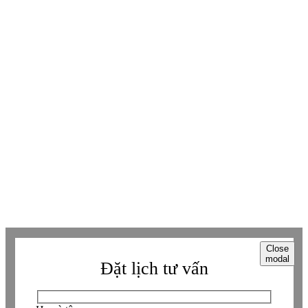
Youtube
Youtube
Facebook
Facebook
Tiktok
Tiktok
Zalo
Zalo
Messenger
Messenger
Whatsapp
Whatsapp
Viber
Viber
Copyright © Betaviet since 2009, Alright reserverd. Thương hiệu đã được
đăng ký. ® Ghi rõ nguồn "https://betaviet.vn" khi phát hành lại thông tin
từ website này.
Close
modal
Đặt lịch tư vấn