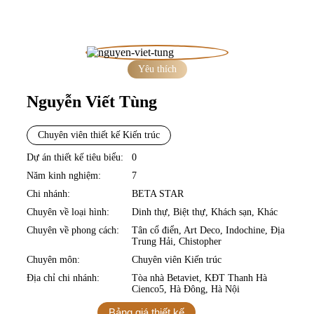
Trang chủ
»
Nhà thiết kế
»
Nguyễn Viết Tùng
Yêu thích
Nguyễn Viết Tùng
Chuyên viên thiết kế Kiến trúc
Dự án thiết kế tiêu biểu:
0
C
H
U
Y
Ê
N
I
Ê
N
K
I
Ế
N
R
Ú
Năm kinh nghiệm:
7
Chi nhánh:
BETA STAR
Chuyên về loại hình:
Dinh thự, Biệt thự, Khách sạn, Khác
V
Chuyên về phong cách:
Tân cổ điển, Art Deco, Indochine, Địa
Trung Hải, Chistopher
Chuyên môn:
Chuyên viên Kiến trúc
Địa chỉ chi nhánh:
Tòa nhà Betaviet, KĐT Thanh Hà
T
C
Cienco5, Hà Đông, Hà Nội
Bảng giá thiết kế