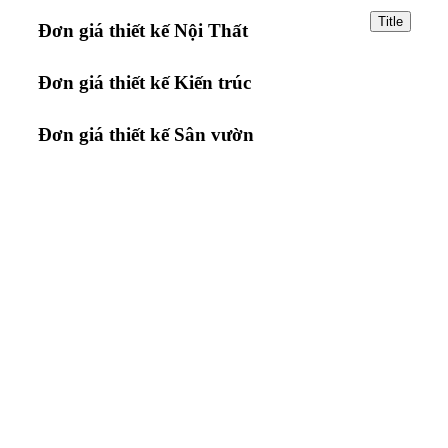
Title
Đơn giá thiết kế Nội Thất
Đơn giá thiết kế Kiến trúc
Đơn giá thiết kế Sân vườn
TRUNG TÂM THIẾT KẾ VÀ THI CÔNG
Hotline: 0915010800
Khiếu nại: 0968905551
Văn phòng: 0241224526
Email:
lienhe@betaviet.vn
Website:
https://betaviet.vn
HỆ THỐNG BETAVIET TOÀN QUỐC