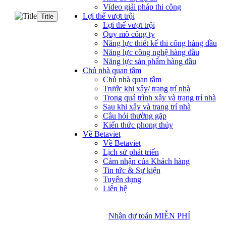
Video giải pháp thi công
Lợi thế vượt trội
Title
Lợi thế vượt trội
Quy mô công ty
Năng lực thiết kế thi công hàng đầu
Năng lực công nghệ hàng đầu
Năng lực sản phẩm hàng đầu
Chủ nhà quan tâm
Chủ nhà quan tâm
Trước khi xây/ trang trí nhà
Trong quá trình xây và trang trí nhà
Sau khi xây và trang trí nhà
Câu hỏi thường gặp
Kiến thức phong thủy
Về Betaviet
Về Betaviet
Lịch sử phát triển
Cảm nhận của Khách hàng
Tin tức & Sự kiện
Tuyển dụng
Liên hệ
Nhận dự toán MIỄN PHÍ
Nhận dự toán MIỄN PHÍ