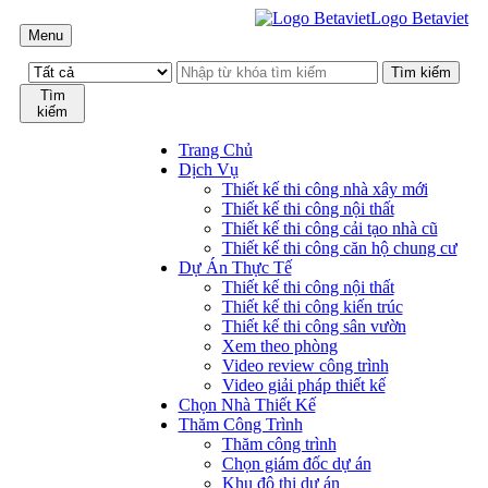
Logo Betaviet
Menu
Tìm
kiếm
Trang Chủ
Dịch Vụ
Thiết kế thi công nhà xây mới
Thiết kế thi công nội thất
Thiết kế thi công cải tạo nhà cũ
Thiết kế thi công căn hộ chung cư
Dự Án Thực Tế
Thiết kế thi công nội thất
Thiết kế thi công kiến trúc
Thiết kế thi công sân vườn
Xem theo phòng
Video review công trình
Video giải pháp thiết kế
Chọn Nhà Thiết Kế
Thăm Công Trình
Thăm công trình
Chọn giám đốc dự án
Khu đô thị dự án