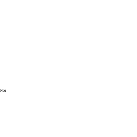
ỘI THẤT
 Nội