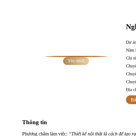
Trang chủ
»
Nhà thiết kế
»
Nghiêm Xuân Tùng
Ng
Dự án 
Năm k
Chi n
Yêu thích
Chuyê
Chuyê
Chuy
Địa c
Bả
Thông tin
Phương châm làm việc:
“
Thiết kế nội thất là cách để tạo