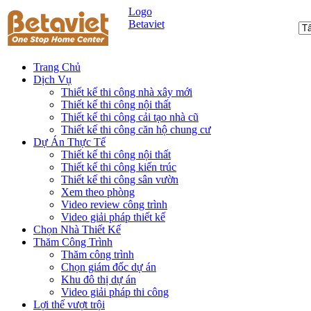
Logo
Betaviet
Trang Chủ
Dịch Vụ
Thiết kế thi công nhà xây mới
Thiết kế thi công nội thất
Thiết kế thi công cải tạo nhà cũ
Thiết kế thi công căn hộ chung cư
Dự Án Thực Tế
Thiết kế thi công nội thất
Thiết kế thi công kiến trúc
Thiết kế thi công sân vườn
Xem theo phòng
Video review công trình
Video giải pháp thiết kế
Chọn Nhà Thiết Kế
Thăm Công Trình
Thăm công trình
Chọn giám đốc dự án
Khu đô thị dự án
Video giải pháp thi công
Lợi thế vượt trội