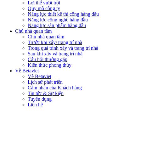
Lợi thế vượt trội
Quy mô công ty
Năng lực thiết kế thi công hàng đầu
Năng lực công nghệ hàng đầu
Năng lực sản phẩm hàng đầu
Chủ nhà quan tâm
Chủ nhà quan tâm
Trước khi xây/ trang trí nhà
Trong quá trình xây và trang trí nhà
Sau khi xây và trang trí nhà
Câu hỏi thường gặp
Kiến thức phong thủy
Về Betaviet
Về Betaviet
Lịch sử phát triển
Cảm nhận của Khách hàng
Tin tức & Sự kiện
Tuyển dụng
Liên hệ