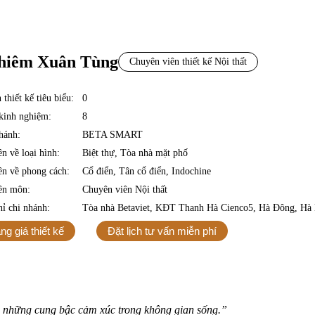
hiêm Xuân Tùng
Chuyên viên thiết kế Nội thất
thiết kế tiêu biểu:
0
CHUYÊN VIÊN N
inh nghiệm:
8
hánh:
BETA SMART
n về loại hình:
Biệt thự, Tòa nhà mặt phố
n về phong cách:
Cổ điển, Tân cổ điển, Indochine
ên môn:
Chuyên viên Nội thất
hỉ chi nhánh:
Tòa nhà Betaviet, KĐT Thanh Hà Cienco5, Hà Đông, Hà
ng giá thiết kế
Đặt lịch tư vấn miễn phí
 ra những cung bậc cảm xúc trong không gian sống.”