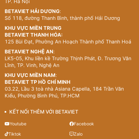
TP. Hà Nội
BETAVIET HẢI DƯƠNG
:
Số 118, đường Thanh Bình, thành phố Hải Dương
KHU VỰC MIỀN TRUNG
BETAVIET THANH HÓA:
125 Bùi Đạt, Phường An Hoạch Thành phố Thanh Hoá
BETAVIET NGHỆ AN
:
LK5-05, Khu liền kề Trường Thịnh Phát, Đ. Trương Văn
Lĩnh, TP. Vinh, Nghệ An
KHU VỰC MIỀN NAM
:
BETAVIET TP HỒ CHÍ MINH
03.22, Lầu 3 toà nhà Asiana Capella, 184 Trần Văn
Kiểu, Phường Bình Phú, TP.HCM
KẾT NỐI THÊM VỚI BETAVIET
Youtube
Facebook
Tiktok
Zalo