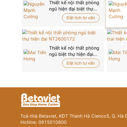
Gọi ngay hotline 0915010800
để được tư vấn 
Thiết kế nội thất phòng
đầy kiêu hãnh, xứng tầm vị thế và phong cách số
ngủ hiện đại biệt thự
NT5004162
Đặt lịch tư vấn
Thiết kế nội thất phòng
ngủ biệt thự hiện đại
NT2600172
Đặt lịch tư vấn
Toà nhà Betaviet, KĐT Thanh Hà Cienco5, Q. Hà 
Hotline: 0915010800