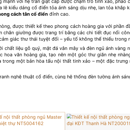
 mạnh với hệ trần giật cấp được chạm trổ tinh xảo, phào ch
 lê kiểu dáng cổ điển tỏa ánh sáng dịu nhẹ, lan tỏa khắp 
ong cách tân cổ điển
đỉnh cao.
hòng, được thiết kế theo phong cách hoàng gia với phần 
 chân giường được trang trí bằng các chi tiết đục nổi cô
ảm giác thư thái tuyệt đối – yếu tố không thể thiếu trong
i chất liệu gỗ quý, mặt đá vân mây và đèn ngủ ánh vàng n
ọc hoa văn hoàng gia, tạo nên một góc thư giãn nhẹ nhàn
 trong một bản hòa tấu nội thất tinh xảo – một đặc trưng 
nh nghệ thuật cổ điển, cùng hệ thống đèn tường ánh sán
ớp buông nhẹ, vừa điều tiết ánh sáng, vừa tạo nên sự giao 
hảo để làm nổi bật sự lộng lẫy phía trên, đồng thời mang
 dưới giường, hoa văn cổ điển góp phần nhấn mạnh sự sang 
1120 không chỉ là nơi nghỉ ngơi, mà là không gian sống m
thời gian của chủ nhân biệt thự.