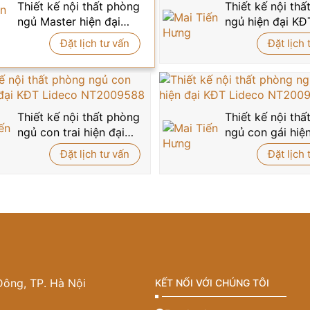
và sở hữu mẫu
phòng ngủ phong cách tân cổ điển
NT21120 
Thiết kế nội thất phòng
Thiết kế nội th
ng thượng lưu của bạn.
ngủ Master hiện đại
ngủ hiện đại KĐ
biệt thự NT5004162
Thanh Hà NT20
Đặt lịch tư vấn
Đặt lịch 
Thiết kế nội thất phòng
Thiết kế nội th
ngủ con trai hiện đại
ngủ con gái hiện
KĐT Lideco
KĐT Lideco
Đặt lịch tư vấn
Đặt lịch 
NT2009588
NT2009588
Đông, TP. Hà Nội
KẾT NỐI VỚI CHÚNG TÔI