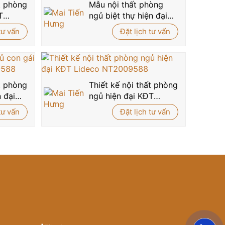
– nơi không gian sống trở thành một trải nghiệm
ất phòng
Mẫu nội thất phòng
T
ngủ biệt thự hiện đại
00195
NT2009337
tư vấn
Đặt lịch tư vấn
ất phòng
Thiết kế nội thất phòng
 đại
ngủ hiện đại KĐT
Lideco NT2009588
tư vấn
Đặt lịch tư vấn