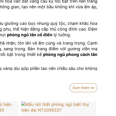
ỉ hoa văn dát vàng cầu kỳ nổi bật trên nền trắng
không gian, tạo nên một bầu không khí vừa ấm áp,
đầu giường cao bọc nhung quý tộc, chạm khắc hoa
ng phu, thể hiện đẳng cấp thủ công đỉnh cao. Đệm
 mọi
phòng ngủ tân cổ điển
lý tưởng.
hã nhặn, tôn lên vẻ ấm cúng và trang trọng. Cạnh
g, sang trọng. Bàn trang điểm với gương viền mạ
nổi bật trong thiết kế
phòng ngủ phong cách tân
g vàng dịu góp phần tạo nên chiều sâu cho không
hòa giữa không gian sống bên trong và thiên nhiên
 đến cảm giác ấm cúng và gần gũi cho không gian
Xem thêm ≫
trọng tinh tế của tổng thể.
ang tính nghệ thuật và cá nhân hóa cao, nơi mỗi