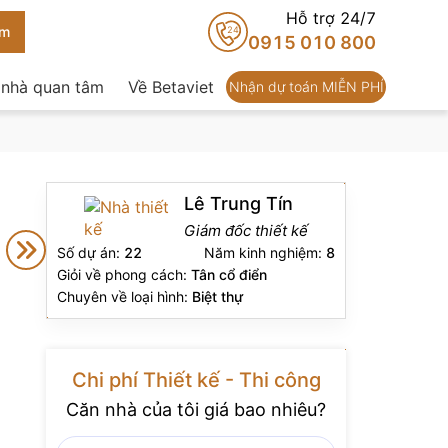
Hỗ trợ 24/7
24
0915 010 800
 nhà quan tâm
Về Betaviet
Nhận dự toán MIỄN PHÍ
Lê Trung Tín
Giám đốc thiết kế
Số dự án:
22
Năm kinh nghiệm:
8
Giỏi về phong cách:
Tân cổ điển
Chuyên về loại hình:
Biệt thự
Chi phí Thiết kế - Thi công
Căn nhà của tôi giá bao nhiêu?