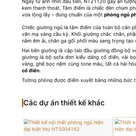
Ngay từ ánh nhìn đầu tiên, NT21120 gây ấn tượng
kem thanh thoát. Tâm điểm là chiếc đèn chùm pha
vừa lộng lẫy – đúng chuẩn của một
phòng ngủ ph
Chiếc giường ngủ là tâm điểm của toàn bộ căn p
văn mạ vàng cầu kỳ. Khối giường chắc chắn, phần
nằm êm ái, chăn ga gối phối màu sang trọng tạo c
Hai bên giường là cặp tab đầu giường đồng bộ vớ
giường là bộ sofa đơn kiểu dáng cổ điển, vải b
vàng, ghế bọc nệm cùng tone màu, tất cả hài hòa
cổ điển
.
Tường phòng được điểm xuyết bằng những bức tra
gian. Cửa kính lớn dẫn ra ban công với rèm hai l
bên ngoài – nâng tầm trải nghiệm sống đẳng cấp.
Các dự án thiết kế khác
Sàn gỗ tự nhiên tông nâu sậm là lựa chọn hoàn 
nghỉ ngơi. Tấm thảm trải sàn được bố trí vừa vặn
Mẫu
thiết kế nội thất phòng ngủ
tân cổ điển NT2
chi tiết đều nói lên đẳng cấp và gu thẩm mỹ vượt 