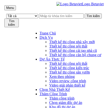
Logo Betaviet
Menu
Tìm
kiếm
Trang Chủ
Dịch Vụ
Thiết kế thi công nhà xây mới
Thiết kế thi công nội thất
Thiết kế thi công cải tạo nhà cũ
Thiết kế thi công căn hộ chung cư
Dự Án Thực Tế
Thiết kế thi công nội thất
Thiết kế thi công kiến trúc
Thiết kế thi công sân vườn
Xem theo phòng
Video review công trình
Video giải pháp thiết kế
Chọn Nhà Thiết Kế
Thăm Công Trình
Thăm công trình
Chọn giám đốc dự án
Khu đô thị dự án