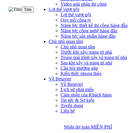
Video giải pháp thi công
Lợi thế vượt trội
Title
Lợi thế vượt trội
Quy mô công ty
Năng lực thiết kế thi công hàng đầu
Năng lực công nghệ hàng đầu
Năng lực sản phẩm hàng đầu
Chủ nhà quan tâm
Chủ nhà quan tâm
Trước khi xây/ trang trí nhà
Trong quá trình xây và trang trí nhà
Sau khi xây và trang trí nhà
Câu hỏi thường gặp
Kiến thức phong thủy
Về Betaviet
Về Betaviet
Lịch sử phát triển
Cảm nhận của Khách hàng
Tin tức & Sự kiện
Tuyển dụng
Liên hệ
Nhận dự toán MIỄN PHÍ
Nhận dự toán MIỄN PHÍ