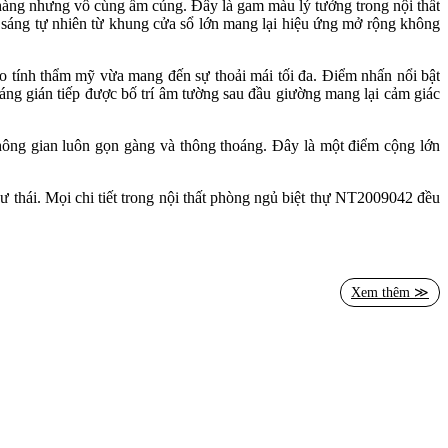
hàng nhưng vô cùng ấm cúng. Đây là gam màu lý tưởng trong nội thất
h sáng tự nhiên từ khung cửa sổ lớn mang lại hiệu ứng mở rộng không
o tính thẩm mỹ vừa mang đến sự thoải mái tối đa. Điểm nhấn nổi bật
sáng gián tiếp được bố trí âm tường sau đầu giường mang lại cảm giác
không gian luôn gọn gàng và thông thoáng. Đây là một điểm cộng lớn
hư thái. Mọi chi tiết trong nội thất phòng ngủ biệt thự NT2009042 đều
ẽ làm hài lòng ngay cả những khách hàng khó tính nhất. Đây là giải
Xem thêm ≫
 đậm dấu ấn đẳng cấp của chính bạn!