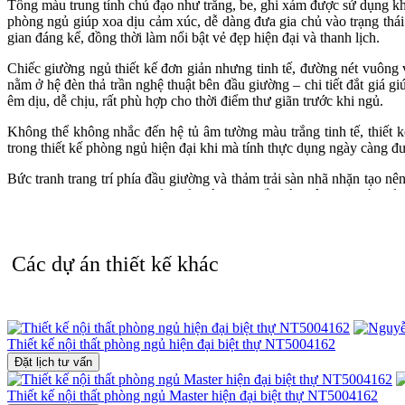
Tông màu trung tính chủ đạo như trắng, be, ghi xám được sử dụng k
phòng ngủ giúp xoa dịu cảm xúc, dễ dàng đưa gia chủ vào trạng thái
gian đáng kể, đồng thời làm nổi bật vẻ đẹp hiện đại và thanh lịch.
Chiếc giường ngủ thiết kế đơn giản nhưng tinh tế, đường nét vuôn
nằm ở hệ đèn thả trần nghệ thuật bên đầu giường – chi tiết đắt giá 
êm dịu, dễ chịu, rất phù hợp cho thời điểm thư giãn trước khi ngủ.
Không thể không nhắc đến hệ tủ âm tường màu trắng tinh tế, thiết 
trong thiết kế phòng ngủ hiện đại khi mà tính thực dụng ngày càng đ
Bức tranh trang trí phía đầu giường và thảm trải sàn nhã nhặn tạo nê
được chọn lọc kỹ lưỡng, đảm bảo vừa đẹp mắt, vừa tiện nghi và phả
Nếu bạn đang tìm kiếm một không gian phòng ngủ hiện đại vừa đẹp t
pháp lý tưởng cho cuộc sống hiện đại – nơi mọi cảm xúc được nâng ni
Các dự án thiết kế khác
📞 Liên hệ ngay hotline 0915 010 800 để được tư vấn và sở hữu mẫu 
Thiết kế nội thất phòng ngủ hiện đại biệt thự NT5004162
Đặt lịch tư vấn
Thiết kế nội thất phòng ngủ Master hiện đại biệt thự NT5004162