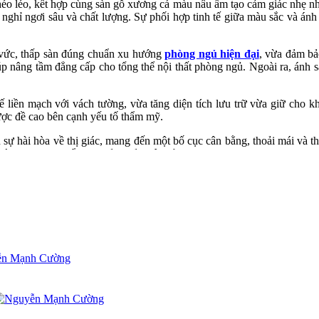
héo léo, kết hợp cùng sàn gỗ xương cá màu nâu ấm tạo cảm giác nhẹ n
 nghỉ ngơi sâu và chất lượng. Sự phối hợp tinh tế giữa màu sắc và án
g vức, thấp sàn đúng chuẩn xu hướng
phòng ngủ hiện đại
, vừa đảm bả
giúp nâng tầm đẳng cấp cho tổng thể nội thất phòng ngủ. Ngoài ra, ánh 
kế liền mạch với vách tường, vừa tăng diện tích lưu trữ vừa giữ cho 
ược đề cao bên cạnh yếu tố thẩm mỹ.
n sự hài hòa về thị giác, mang đến một bố cục cân bằng, thoải mái và t
n ánh được gu thẩm mỹ của chủ nhân sở hữu.
inh tế, vừa tối ưu công năng thì mẫu thiết kế NT2009042 chắc chắn s
u, mọi trải nghiệm đều trọn vẹn.
nội thất phòng ngủ biệt thự hiện đại chuẩn phong cách cá nhân, mang