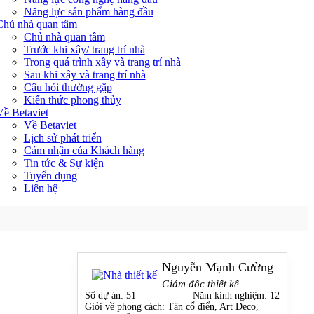
Năng lực sản phẩm hàng đầu
Chủ nhà quan tâm
Chủ nhà quan tâm
Trước khi xây/ trang trí nhà
Trong quá trình xây và trang trí nhà
Sau khi xây và trang trí nhà
Câu hỏi thường gặp
Kiến thức phong thủy
Về Betaviet
Về Betaviet
Lịch sử phát triển
Cảm nhận của Khách hàng
Tin tức & Sự kiện
Tuyển dụng
Liên hệ
Nguyễn Mạnh Cường
Giám đốc thiết kế
Số dự án:
51
Năm kinh nghiệm:
12
Giỏi về phong cách:
Tân cổ điển, Art Deco,