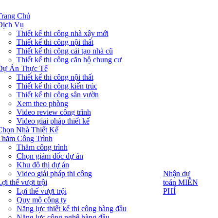
Trang Chủ
Dịch Vụ
Thiết kế thi công nhà xây mới
Thiết kế thi công nội thất
Thiết kế thi công cải tạo nhà cũ
Thiết kế thi công căn hộ chung cư
Dự Án Thực Tế
Thiết kế thi công nội thất
Thiết kế thi công kiến trúc
Thiết kế thi công sân vườn
Xem theo phòng
Video review công trình
Video giải pháp thiết kế
Chọn Nhà Thiết Kế
Thăm Công Trình
Thăm công trình
Chọn giám đốc dự án
Khu đô thị dự án
Video giải pháp thi công
Nhận dự
Nhận dự
toán MIỄN
ợi thế vượt trội
toán MIỄN
PHÍ
Lợi thế vượt trội
PHÍ
Quy mô công ty
Năng lực thiết kế thi công hàng đầu
Năng lực công nghệ hàng đầu