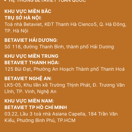
HỆ THỐNG BETAVIET TOÀN QUỐC
KHU VỰC MIỀN BẮC
TRỤ SỞ HÀ NỘI
:
Toà nhà Betaviet, KĐT Thanh Hà Cienco5, Q. Hà Đông,
TP. Hà Nội
BETAVIET HẢI DƯƠNG
:
Số 118, đường Thanh Bình, thành phố Hải Dương
KHU VỰC MIỀN TRUNG
BETAVIET THANH HÓA:
125 Bùi Đạt, Phường An Hoạch Thành phố Thanh Hoá
BETAVIET NGHỆ AN
:
LK5-05, Khu liền kề Trường Thịnh Phát, Đ. Trương Văn
Lĩnh, TP. Vinh, Nghệ An
KHU VỰC MIỀN NAM
:
BETAVIET TP HỒ CHÍ MINH
03.22, Lầu 3 toà nhà Asiana Capella, 184 Trần Văn
Kiểu, Phường Bình Phú, TP.HCM