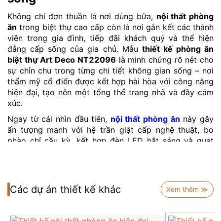
Không chỉ đơn thuần là nơi dùng bữa,
nội thất phòng
ăn
trong biệt thự cao cấp còn là nơi gắn kết các thành
viên trong gia đình, tiếp đãi khách quý và thể hiện
đẳng cấp sống của gia chủ. Mẫu
thiết kế phòng ăn
biệt thự Art Deco NT22096
là minh chứng rõ nét cho
sự chỉn chu trong từng chi tiết không gian sống – nơi
thẩm mỹ cổ điển được kết hợp hài hòa với công năng
hiện đại, tạo nên một tổng thể trang nhã và đầy cảm
xúc.
Ngay từ cái nhìn đầu tiên,
nội thất phòng ăn
này gây
ấn tượng mạnh với hệ trần giật cấp nghệ thuật, bo
phào chỉ cầu kỳ, kết hợp đèn LED hắt sáng và quạt
trần mạ vàng – tạo nên điểm nhấn ấm cúng, hài hòa
ánh sáng và dòng chảy không khí trong căn phòng.
Đây chính là yếu tố giúp
thiết kế phòng ăn
không chỉ
đẹp về thị giác mà còn tối ưu trải nghiệm cảm xúc.
Các dự án thiết kế khác
Xem thêm ≫
Bộ bàn ăn dài mặt gỗ tự nhiên sơn bóng cao cấp, phối
cùng ghế bọc vải nhung sáng màu, chân cong cổ điển