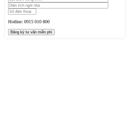
Hotline:
0915 010 800
TRUNG TÂM THIẾT KẾ VÀ THI CÔNG
Hotline: 0915010800
Khiếu nại: 0968905551
Văn phòng: 0241224526
Email:
lienhe@betaviet.vn
Website:
https://betaviet.vn
HỆ THỐNG BETAVIET TOÀN QUỐC
KHU VỰC MIỀN BẮC
TRỤ SỞ HÀ NỘI
: