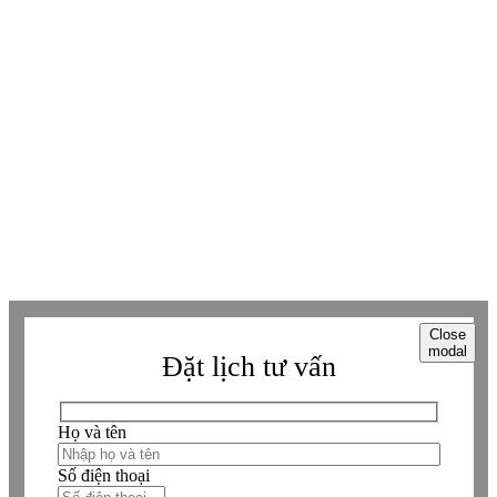
Tiktok
Tiktok
Zalo
Zalo
Messenger
Messenger
Whatsapp
Whatsapp
Viber
Viber
Copyright © Betaviet since 2009, Alright reserverd. Thương hiệu đã được
đăng ký. ® Ghi rõ nguồn "https://betaviet.vn" khi phát hành lại thông tin
từ website này.
Close
modal
Đặt lịch tư vấn
Họ và tên
Số điện thoại