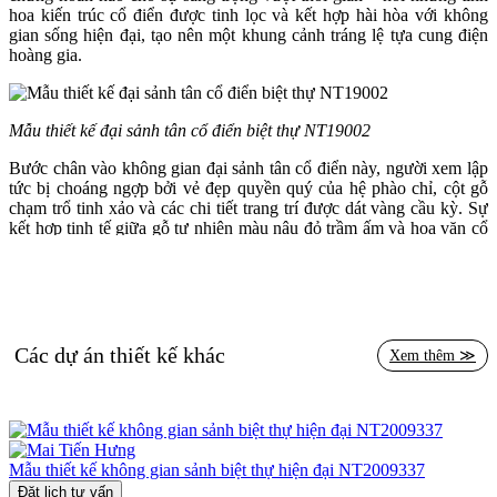
hoa kiến trúc cổ điển được tinh lọc và kết hợp hài hòa với không
gian sống hiện đại, tạo nên một khung cảnh tráng lệ tựa cung điện
hoàng gia.
Mẫu thiết kế đại sảnh tân cổ điển biệt thự NT19002
Bước chân vào không gian đại sảnh tân cổ điển này, người xem lập
tức bị choáng ngợp bởi vẻ đẹp quyền quý của hệ phào chỉ, cột gỗ
chạm trổ tinh xảo và các chi tiết trang trí được dát vàng cầu kỳ. Sự
kết hợp tinh tế giữa gỗ tự nhiên màu nâu đỏ trầm ấm và hoa văn cổ
điển mạ vàng đã tạo nên một tổng thể không gian vừa sang trọng,
vừa đậm chất nghệ thuật.
Toàn bộ thiết kế đại sảnh biệt thự NT19002 sử dụng chất liệu gỗ
quý, được xử lý kỹ lưỡng bằng công nghệ hiện đại, đảm bảo độ bền
bỉ vượt thời gian. Những đường nét đục chạm thủ công tinh vi trên
Các dự án thiết kế khác
Xem thêm ≫
khung cột, viền gương, và bàn console mang đến vẻ đẹp tinh tế đến
từng milimet. Nổi bật giữa không gian là bức tranh tĩnh vật mang
phong cách cổ điển châu Âu, đóng vai trò như điểm nhấn nghệ
thuật, tôn vinh nét thanh lịch của không gian sảnh.
Sàn đá marble nhập khẩu với họa tiết thảm hoa văn được cắt CNC
Mẫu thiết kế không gian sảnh biệt thự hiện đại NT2009337
chính xác, làm tăng chiều sâu và sự sang trọng cho tổng thể. Việc
Đặt lịch tư vấn