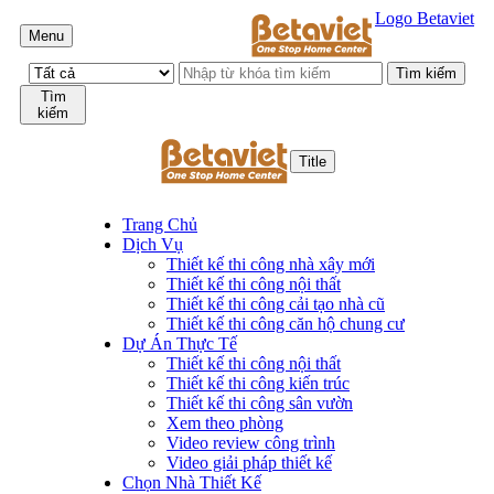
Logo Betaviet
Menu
Tìm
kiếm
Title
Trang Chủ
Dịch Vụ
Thiết kế thi công nhà xây mới
Thiết kế thi công nội thất
Thiết kế thi công cải tạo nhà cũ
Thiết kế thi công căn hộ chung cư
Dự Án Thực Tế
Thiết kế thi công nội thất
Thiết kế thi công kiến trúc
Thiết kế thi công sân vườn
Xem theo phòng
Video review công trình
Video giải pháp thiết kế
Chọn Nhà Thiết Kế