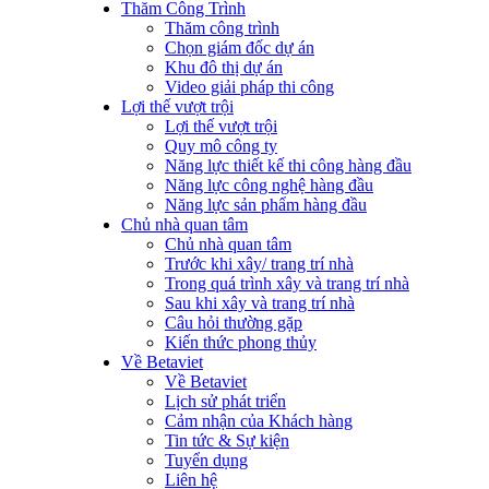
Thăm Công Trình
Thăm công trình
Chọn giám đốc dự án
Khu đô thị dự án
Video giải pháp thi công
Lợi thế vượt trội
Lợi thế vượt trội
Quy mô công ty
Năng lực thiết kế thi công hàng đầu
Năng lực công nghệ hàng đầu
Năng lực sản phẩm hàng đầu
Chủ nhà quan tâm
Chủ nhà quan tâm
Trước khi xây/ trang trí nhà
Trong quá trình xây và trang trí nhà
Sau khi xây và trang trí nhà
Câu hỏi thường gặp
Kiến thức phong thủy
Về Betaviet
Về Betaviet
Lịch sử phát triển
Cảm nhận của Khách hàng
Tin tức & Sự kiện
Tuyển dụng
Liên hệ