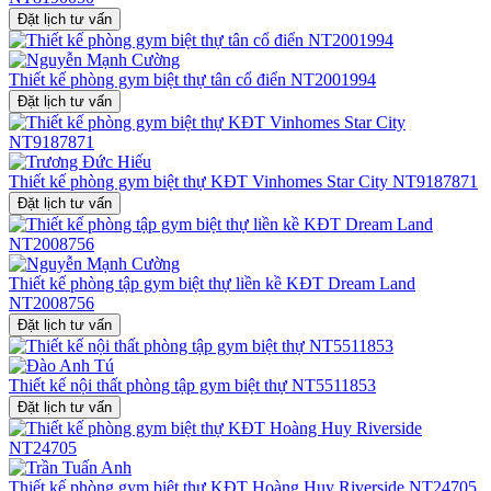
những ai đang tìm kiếm sự tiện nghi, thẩm mỹ và cá tính trong từng
Đặt lịch tư vấn
chi tiết thiết kế.
Nếu bạn đang có nhu cầu sở hữu một phòng gym biệt thự được
thiết kế nội thất biệt thự
riêng biệt, sang trọng và đầy đủ tiện nghi
Thiết kế phòng gym biệt thự tân cổ điển NT2001994
như mẫu NT21204, đừng ngần ngại liên hệ với chúng tôi qua
Đặt lịch tư vấn
hotline
0915 010 800
để được tư vấn chuyên sâu và nhận báo giá
chi tiết. Sở hữu không gian tập luyện lý tưởng ngay trong biệt thự
của bạn – vì sức khỏe và phong cách sống đẳng cấp luôn song hành
cùng nhau.
Thiết kế phòng gym biệt thự KĐT Vinhomes Star City NT9187871
Đặt lịch tư vấn
Thiết kế phòng tập gym biệt thự liền kề KĐT Dream Land
NT2008756
Đặt lịch tư vấn
Thiết kế nội thất phòng tập gym biệt thự NT5511853
Đặt lịch tư vấn
Thiết kế phòng gym biệt thự KĐT Hoàng Huy Riverside NT24705