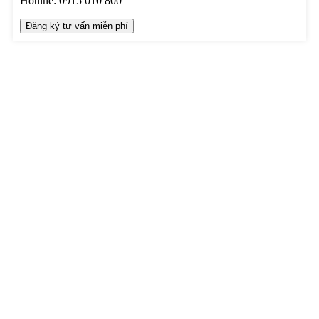
Hotline:
0915 010 800
TRUNG TÂM THIẾT KẾ VÀ THI CÔNG
Hotline: 0915010800
Khiếu nại: 0968905551
Văn phòng: 0241224526
Email:
lienhe@betaviet.vn
Website:
https://betaviet.vn
HỆ THỐNG BETAVIET TOÀN QUỐC
KHU VỰC MIỀN BẮC
TRỤ SỞ HÀ NỘI
:
Toà nhà Betaviet, KĐT Thanh Hà Cienco5, Q. Hà Đông, TP.
Hà Nội
BETAVIET HẢI DƯƠNG
: