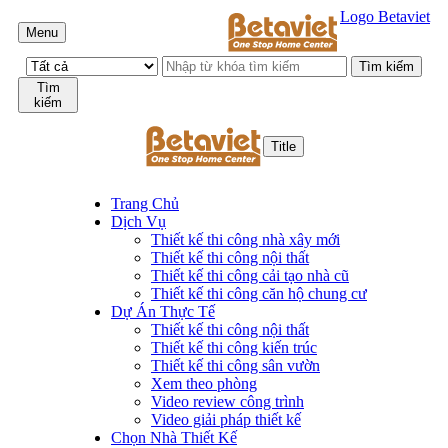
Logo Betaviet
Menu
Tìm
kiếm
Title
Trang Chủ
Dịch Vụ
Thiết kế thi công nhà xây mới
Thiết kế thi công nội thất
Thiết kế thi công cải tạo nhà cũ
Thiết kế thi công căn hộ chung cư
Dự Án Thực Tế
Thiết kế thi công nội thất
Thiết kế thi công kiến trúc
Thiết kế thi công sân vườn
Xem theo phòng
Video review công trình
Video giải pháp thiết kế
Chọn Nhà Thiết Kế