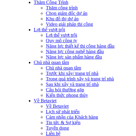
Thăm Công Trình
Thăm công trình
Chọn giám đốc dự án
Khu đô thị dự án
Video giải pháp thi công
Lợi thế vượt trội
Lợi thế vượt trội
Quy mô công ty
Năng lực thiết kế thi công hàng đầu
Năng lực công nghệ hàng đầu
Năng lực sản phẩm hàng đầu
Chủ nhà quan tâm
Chủ nhà quan tâm
Trước khi xây/ trang trí nhà
Trong quá trình xây và trang trí nhà
Sau khi xây và trang trí nhà
Câu hỏi thường gặp
Kiến thức phong thủy
Về Betaviet
Về Betaviet
Lịch sử phát triển
Cảm nhận của Khách hàng
Tin tức & Sự kiện
Tuyển dụng
Liên hệ