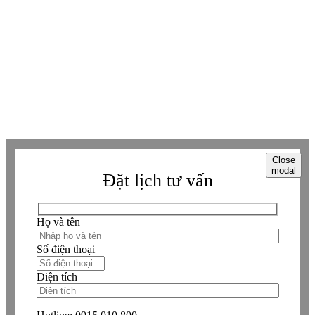
Whatsapp
Whatsapp
Viber
Viber
Copyright © Betaviet since 2009, Alright reserverd. Thương hiệu đã được
đăng ký. ® Ghi rõ nguồn "https://betaviet.vn" khi phát hành lại thông tin
từ website này.
Close
modal
Đặt lịch tư vấn
Họ và tên
Số điện thoại
Diện tích