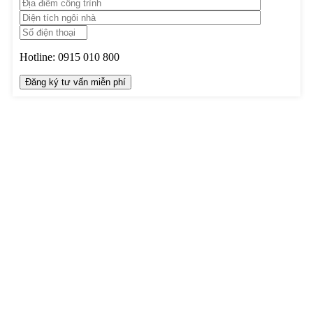
Hotline:
0915 010 800
TRUNG TÂM THIẾT KẾ VÀ THI CÔNG
Hotline: 0915010800
Khiếu nại: 0968905551
Văn phòng: 0241224526
Email:
lienhe@betaviet.vn
Website:
https://betaviet.vn
HỆ THỐNG BETAVIET TOÀN QUỐC
KHU VỰC MIỀN BẮC