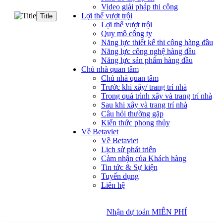
Video giải pháp thi công
Lợi thế vượt trội
Title
Lợi thế vượt trội
Quy mô công ty
Năng lực thiết kế thi công hàng đầu
Năng lực công nghệ hàng đầu
Năng lực sản phẩm hàng đầu
Chủ nhà quan tâm
Chủ nhà quan tâm
Trước khi xây/ trang trí nhà
Trong quá trình xây và trang trí nhà
Sau khi xây và trang trí nhà
Câu hỏi thường gặp
Kiến thức phong thủy
Về Betaviet
Về Betaviet
Lịch sử phát triển
Cảm nhận của Khách hàng
Tin tức & Sự kiện
Tuyển dụng
Liên hệ
Nhận dự toán MIỄN PHÍ
Nhận dự toán MIỄN PHÍ