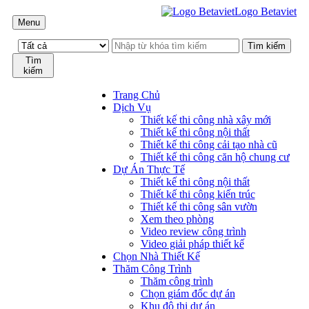
Logo Betaviet
Menu
Tìm
kiếm
Trang Chủ
Dịch Vụ
Thiết kế thi công nhà xây mới
Thiết kế thi công nội thất
Thiết kế thi công cải tạo nhà cũ
Thiết kế thi công căn hộ chung cư
Dự Án Thực Tế
Thiết kế thi công nội thất
Thiết kế thi công kiến trúc
Thiết kế thi công sân vườn
Xem theo phòng
Video review công trình
Video giải pháp thiết kế
Chọn Nhà Thiết Kế
Thăm Công Trình
Thăm công trình
Chọn giám đốc dự án
Khu đô thị dự án