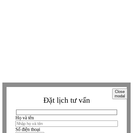
Tiktok
Tiktok
Zalo
Zalo
Messenger
Messenger
Whatsapp
Whatsapp
Viber
Viber
Copyright © Betaviet since 2009, Alright reserverd. Thương hiệu đã được
đăng ký. ® Ghi rõ nguồn "https://betaviet.vn" khi phát hành lại thông tin
từ website này.
Close
modal
Đặt lịch tư vấn
Họ và tên
Số điện thoại