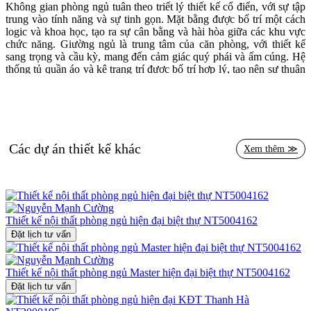
Không gian phòng ngủ tuân theo triết lý thiết kế cổ điển, với sự tập
trung vào tính năng và sự tinh gọn. Mặt bằng được bố trí một cách
logic và khoa học, tạo ra sự cân bằng và hài hòa giữa các khu vực
chức năng. Giường ngủ là trung tâm của căn phòng, với thiết kế
sang trọng và cầu kỳ, mang đến cảm giác quý phái và ấm cúng. Hệ
thống tủ quần áo và kệ trang trí được bố trí hợp lý, tạo nên sự thuận
tiện và ngăn nắp.
Lựa chọn vật liệu và màu sắc trong thiết kế phòng ngủ Master này
cũng thể hiện sự tinh tế và nghệ thuật của kiến trúc sư. Gỗ tự nhiên
màu nâu sẫm tạo nên sự ấm áp và sang trọng, kết hợp hài hòa với
tông màu vàng nhạt của tường và trần nhà. Nội thất bọc da cao cấp
Các dự án thiết kế khác
Xem thêm ≫
mang đến sự mềm mại và đẳng cấp. Mỗi vật liệu đều được lựa chọn
kỹ lưỡng, đảm bảo chất lượng và tính thẩm mỹ, góp phần tạo nên
một không gian sống hoàn hảo.
Ánh sáng nhân tạo được sử dụng khéo léo trong thiết kế nội thất
phòng ngủ này. Đèn chùm pha lê trang trí trên trần tạo nên hiệu ứng
Thiết kế nội thất phòng ngủ hiện đại biệt thự NT5004162
ánh sáng lung linh và ấn tượng, làm nổi bật vẻ đẹp của các chi tiết
Đặt lịch tư vấn
nội thất. Đèn bàn cổ điển bên cạnh giường ngủ cũng góp phần tạo
nên sự ấm áp và lãng mạn cho không gian. Ánh sáng như một nghệ
sĩ tài ba, vẽ nên những đường nét mềm mại và quyến rũ, biến phòng
Thiết kế nội thất phòng ngủ Master hiện đại biệt thự NT5004162
ngủ thành một không gian nghệ thuật đích thực.
Đặt lịch tư vấn
Điểm nhấn đặc biệt của phòng ngủ Master là những chi tiết trang trí