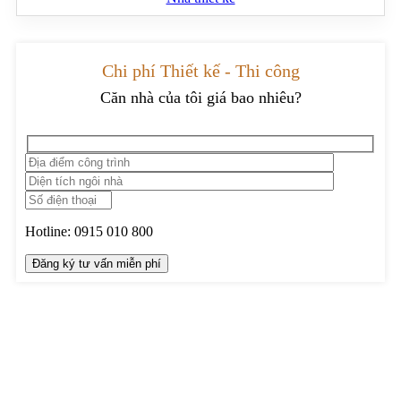
giữa phòng ăn và khu bếp, không gian này sẽ là nơi lý tưởng cho
những bữa ăn quây quần bên gia đình. Nếu bạn muốn sở hữu một
phòng ăn tân cổ điển như thế này, đừng ngần ngại liên hệ ngay với
chúng tôi qua hotline
0915010800
để được tư vấn và
thiết kế nội
Chi phí Thiết kế - Thi công
thất
không gian sống hoàn hảo cho ngôi biệt thự của bạn.
Căn nhà của tôi giá bao nhiêu?
Hotline:
0915 010 800
TRUNG TÂM THIẾT KẾ VÀ THI CÔNG
Hotline: 0915010800