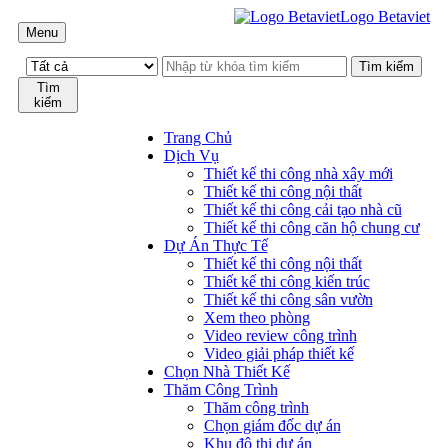
Logo Betaviet
Menu
Tìm
kiếm
Trang Chủ
Dịch Vụ
Thiết kế thi công nhà xây mới
Thiết kế thi công nội thất
Thiết kế thi công cải tạo nhà cũ
Thiết kế thi công căn hộ chung cư
Dự Án Thực Tế
Thiết kế thi công nội thất
Thiết kế thi công kiến trúc
Thiết kế thi công sân vườn
Xem theo phòng
Video review công trình
Video giải pháp thiết kế
Chọn Nhà Thiết Kế
Thăm Công Trình
Thăm công trình
Chọn giám đốc dự án
Khu đô thị dự án