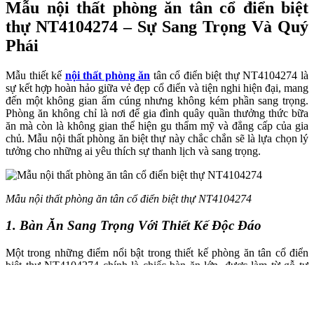
Mẫu nội thất phòng ăn tân cổ điển biệt
thự NT4104274 – Sự Sang Trọng Và Quý
Phái
Mẫu thiết kế
nội thất phòng ăn
tân cổ điển biệt thự NT4104274 là
sự kết hợp hoàn hảo giữa vẻ đẹp cổ điển và tiện nghi hiện đại, mang
đến một không gian ấm cúng nhưng không kém phần sang trọng.
Phòng ăn không chỉ là nơi để gia đình quây quần thưởng thức bữa
ăn mà còn là không gian thể hiện gu thẩm mỹ và đẳng cấp của gia
chủ. Mẫu nội thất phòng ăn biệt thự này chắc chắn sẽ là lựa chọn lý
tưởng cho những ai yêu thích sự thanh lịch và sang trọng.
Mẫu nội thất phòng ăn tân cổ điển biệt thự NT4104274
1. Bàn Ăn Sang Trọng Với Thiết Kế Độc Đáo
Một trong những điểm nổi bật trong thiết kế phòng ăn tân cổ điển
biệt thự NT4104274 chính là chiếc bàn ăn lớn, được làm từ gỗ tự
nhiên cao cấp, phủ lớp sơn bóng mịn, làm tôn lên vẻ đẹp sang trọng
cho không gian. Bàn ăn hình oval với chân bàn chạm khắc tinh tế,
mang đến sự vững chãi nhưng cũng không kém phần thanh thoát.