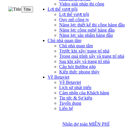
Video giải pháp thi công
Lợi thế vượt trội
Title
Lợi thế vượt trội
Quy mô công ty
Năng lực thiết kế thi công hàng đầu
Năng lực công nghệ hàng đầu
Năng lực sản phẩm hàng đầu
Chủ nhà quan tâm
Chủ nhà quan tâm
Trước khi xây/ trang trí nhà
Trong quá trình xây và trang trí nhà
Sau khi xây và trang trí nhà
Câu hỏi thường gặp
Kiến thức phong thủy
Về Betaviet
Về Betaviet
Lịch sử phát triển
Cảm nhận của Khách hàng
Tin tức & Sự kiện
Tuyển dụng
Liên hệ
Nhận dự toán MIỄN PHÍ
Nhận dự toán MIỄN PHÍ