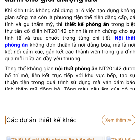
Khi kiến trúc không chỉ dừng lại ở việc tạo dựng không
gian sống mà còn là phương tiện thể hiện đẳng cấp, cá
tính và gu thẩm mỹ, thì
thiết kế phòng ăn
trong biệt
thự tân cổ điển NT20142 chính là minh chứng cho sự
tinh tế và trau chuốt trong từng chi tiết.
Nội thất
phòng ăn
không đơn thuần là nơi dùng bữa, mà là nơi
kết nối cảm xúc, gắn kết các thành viên trong gia đình
qua mỗi bữa ăn đầy yêu thương.
Tổng thể không gian
nội thất phòng ăn
NT20142 được
bố trí mở, liên kết trực tiếp với khu vực bếp, tạo sự
thuận tiện trong quá trình sử dụng mà vẫn đảm bảo
tính thẩm mỹ đồng bộ. Tông màu nâu ấm của gỗ tự
nhiên bao phủ toàn bộ hệ tủ, vách và bàn ghế ăn,
mang đến cảm giác sang trọng, ấm cúng và đầy gần
gũi – đúng với tinh thần của phong cách tân cổ điển
châu Âu.
Các dự án thiết kế khác
Xem thêm ≫
Điểm nhấn ấn tượng nhất là bộ bàn ăn dài 12 ghế,
được chế tác thủ công từ gỗ quý với các hoa văn