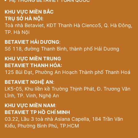
HỆ THỐNG BETAVIET TOÀN QUỐC
KHU VỰC MIỀN BẮC
TRỤ SỞ HÀ NỘI
:
Toà nhà Betaviet, KĐT Thanh Hà Cienco5, Q. Hà Đông,
TP. Hà Nội
BETAVIET HẢI DƯƠNG
:
Số 118, đường Thanh Bình, thành phố Hải Dương
KHU VỰC MIỀN TRUNG
BETAVIET THANH HÓA:
125 Bùi Đạt, Phường An Hoạch Thành phố Thanh Hoá
BETAVIET NGHỆ AN
:
LK5-05, Khu liền kề Trường Thịnh Phát, Đ. Trương Văn
Lĩnh, TP. Vinh, Nghệ An
KHU VỰC MIỀN NAM
:
BETAVIET TP HỒ CHÍ MINH
03.22, Lầu 3 toà nhà Asiana Capella, 184 Trần Văn
Kiểu, Phường Bình Phú, TP.HCM