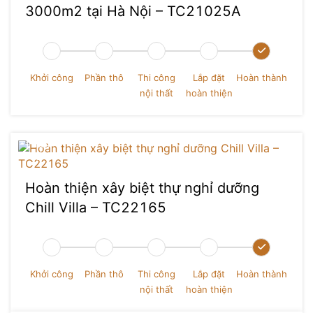
3000m2 tại Hà Nội – TC21025A
Khởi công
Phần thô
Thi công
Lắp đặt
Hoàn thành
nội thất
hoàn thiện
Hoàn thiện xây biệt thự nghỉ dưỡng
Chill Villa – TC22165
Nguyễn Quang
Khởi công
Phần thô
Thi công
Lắp đặt
Hoàn thành
nội thất
hoàn thiện
Chức vụ
: Giám đốc thiết kế Kiến trúc
Số dự án đã thực hiện
: 0+