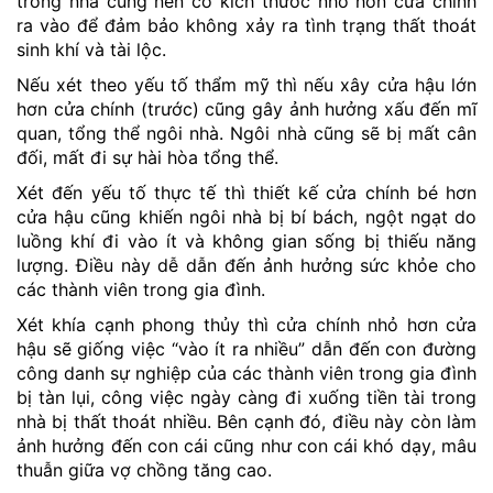
trong nhà cũng nên có kích thước nhỏ hơn cửa chính
ra vào để đảm bảo không xảy ra tình trạng thất thoát
sinh khí và tài lộc.
Nếu xét theo yếu tố thẩm mỹ thì nếu xây cửa hậu lớn
hơn cửa chính (trước) cũng gây ảnh hưởng xấu đến mĩ
quan, tổng thể ngôi nhà. Ngôi nhà cũng sẽ bị mất cân
đối, mất đi sự hài hòa tổng thể.
Xét đến yếu tố thực tế thì thiết kế cửa chính bé hơn
cửa hậu cũng khiến ngôi nhà bị bí bách, ngột ngạt do
luồng khí đi vào ít và không gian sống bị thiếu năng
lượng. Điều này dễ dẫn đến ảnh hưởng sức khỏe cho
các thành viên trong gia đình.
Xét khía cạnh phong thủy thì cửa chính nhỏ hơn cửa
hậu sẽ giống việc “vào ít ra nhiều” dẫn đến con đường
công danh sự nghiệp của các thành viên trong gia đình
bị tàn lụi, công việc ngày càng đi xuống tiền tài trong
nhà bị thất thoát nhiều. Bên cạnh đó, điều này còn làm
ảnh hưởng đến con cái cũng như con cái khó dạy, mâu
thuẫn giữa vợ chồng tăng cao.