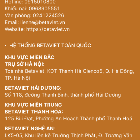
Hotline: 0915010800
Khiếu nại: 0968905551
Văn phòng: 0241224526
Email:
lienhe@betaviet.vn
Website:
https://betaviet.vn
HỆ THỐNG BETAVIET TOÀN QUỐC
KHU VỰC MIỀN BẮC
TRỤ SỞ HÀ NỘI
:
Toà nhà Betaviet, KĐT Thanh Hà Cienco5, Q. Hà Đông,
TP. Hà Nội
BETAVIET HẢI DƯƠNG
:
Số 118, đường Thanh Bình, thành phố Hải Dương
KHU VỰC MIỀN TRUNG
BETAVIET THANH HÓA:
125 Bùi Đạt, Phường An Hoạch Thành phố Thanh Hoá
BETAVIET NGHỆ AN
:
LK5-05, Khu liền kề Trường Thịnh Phát, Đ. Trương Văn