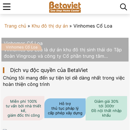
Trang chủ
»
Khu đô thị dự án
»
Vinhomes Cổ Loa
Vinhomes Cổ Loa
Vinhomes Cổ Loa
Vinhomes Cổ Loa là dự án khu đô thị sinh thái do Tập
đoàn Vingroup và công ty Cổ phần trung tâm…
Dịch vụ độc quyền của BetaViet
Chúng tôi mang đến sự tiện lợi dễ dàng nhất trong việc
hoàn thiện công trình
Miễn phí 100%
Giảm giá 30%
Hỗ trợ
tư vấn bởi nhà thiết
tới 300tr
thủ tục pháp lý
kế,
Đồ nội thất nhập
cấp phép xây dựng
giám đốc thi công
khẩu