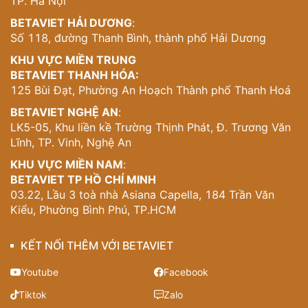
TP. Hà Nội
BETAVIET HẢI DƯƠNG
:
Số 118, đường Thanh Bình, thành phố Hải Dương
KHU VỰC MIỀN TRUNG
BETAVIET THANH HÓA:
125 Bùi Đạt, Phường An Hoạch Thành phố Thanh Hoá
BETAVIET NGHỆ AN
:
LK5-05, Khu liền kề Trường Thịnh Phát, Đ. Trương Văn
Lĩnh, TP. Vinh, Nghệ An
KHU VỰC MIỀN NAM
:
BETAVIET TP HỒ CHÍ MINH
03.22, Lầu 3 toà nhà Asiana Capella, 184 Trần Văn
Kiểu, Phường Bình Phú, TP.HCM
KẾT NỐI THÊM VỚI BETAVIET
Youtube
Facebook
Tiktok
Zalo