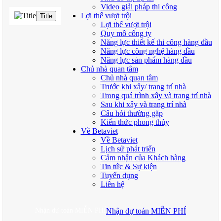
Video giải pháp thi công
Lợi thế vượt trội
Title
Lợi thế vượt trội
Quy mô công ty
Năng lực thiết kế thi công hàng đầu
Năng lực công nghệ hàng đầu
Năng lực sản phẩm hàng đầu
Chủ nhà quan tâm
Chủ nhà quan tâm
Trước khi xây/ trang trí nhà
Trong quá trình xây và trang trí nhà
Sau khi xây và trang trí nhà
Câu hỏi thường gặp
Kiến thức phong thủy
Về Betaviet
Về Betaviet
Lịch sử phát triển
Cảm nhận của Khách hàng
Tin tức & Sự kiện
Tuyển dụng
Liên hệ
Nhận dự toán MIỄN PHÍ
Nhận dự toán MIỄN PHÍ