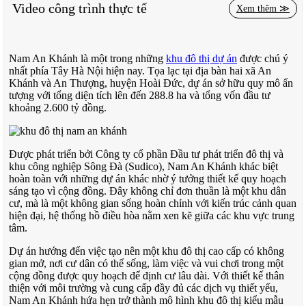
Video công trình thực tế
Xem thêm ≫
Nam An Khánh là một trong những
khu đô thị dự án
được chú ý
nhất phía Tây Hà Nội hiện nay. Tọa lạc tại địa bàn hai xã An
Khánh và An Thượng, huyện Hoài Đức, dự án sở hữu quy mô ấn
tượng với tổng diện tích lên đến 288.8 ha và tổng vốn đầu tư
khoảng 2.600 tỷ đồng.
Được phát triển bởi Công ty cổ phần Đầu tư phát triển đô thị và
khu công nghiệp Sông Đà (Sudico), Nam An Khánh khác biệt
hoàn toàn với những dự án khác nhờ ý tưởng thiết kế quy hoạch
sáng tạo vì cộng đồng. Đây không chỉ đơn thuần là một khu dân
cư, mà là một không gian sống hoàn chỉnh với kiến trúc cảnh quan
hiện đại, hệ thống hồ điều hòa nằm xen kẽ giữa các khu vực trung
tâm.
Dự án hướng đến việc tạo nên một khu đô thị cao cấp có không
gian mở, nơi cư dân có thể sống, làm việc và vui chơi trong một
cộng đồng được quy hoạch để định cư lâu dài. Với thiết kế thân
thiện với môi trường và cung cấp đầy đủ các dịch vụ thiết yếu,
Nam An Khánh hứa hẹn trở thành mô hình khu đô thị kiểu mẫu