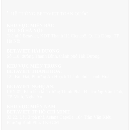
và tính kinh tế, phù hợp với các gia đình hạt nhân muốn tận hưởng
cuộc sống biệt thự nhưng vẫn duy trì sự gần gũi với hàng xóm.
HỆ THỐNG BETAVIET TOÀN QUỐC
KHU VỰC MIỀN BẮC
Nhà liền kề với 564 căn có diện tích từ 210-506m2, chiều cao 4
TRỤ SỞ HÀ NỘI
:
tầng, được bố trí quanh tuyến đường nội khu và ôm sát bên các hồ
Toà nhà Betaviet, KĐT Thanh Hà Cienco5, Q. Hà Đông, TP.
nhân tạo. Đây là lựa chọn lý tưởng cho các gia đình trẻ, với thiết
Hà Nội
kế tối ưu công năng sử dụng và giá thành hợp lý hơn.
BETAVIET HẢI DƯƠNG
:
Shophouse là dòng sản phẩm đặc biệt với 584 căn, diện tích từ
Số 118, đường Thanh Bình, thành phố Hải Dương
129-212m2, cao 4 tầng. Sở hữu chức năng kép vừa để ở vừa kinh
doanh, các căn shophouse nằm dọc theo các trục đường lớn của
KHU VỰC MIỀN TRUNG
dự án, tạo tiềm năng sinh lời cao cho chủ sở hữu.
BETAVIET THANH HÓA:
125 Bùi Đạt, Phường An Hoạch Thành phố Thanh Hoá
BETAVIET NGHỆ AN
:
Tất cả các sản phẩm tại Nam An Khánh đều được thiết kế theo
LK5-05, Khu liền kề Trường Thịnh Phát, Đ. Trương Văn Lĩnh,
tiêu chuẩn quốc tế, sử dụng vật liệu cao cấp và chú trọng đến sự
TP. Vinh, Nghệ An
hài hòa với cảnh quan tổng thể của dự án.
KHU VỰC MIỀN NAM
:
Khám phá:
Khu đô thị Sunny Garden City
BETAVIET TP HỒ CHÍ MINH
03.22, Lầu 3 toà nhà Asiana Capella, 184 Trần Văn Kiểu,
Hệ thống tiện ích nội khu đẳng cấp
Phường Bình Phú, TP.HCM