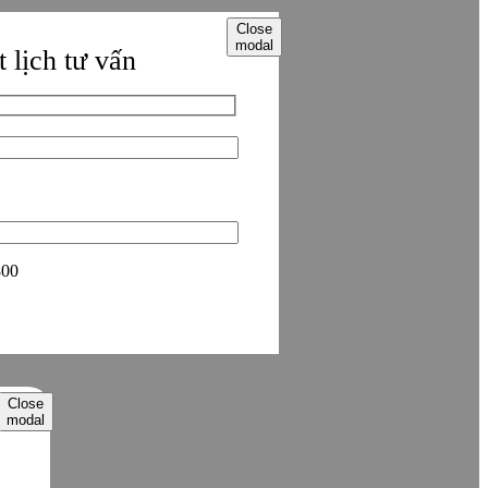
Close
modal
 lịch tư vấn
800
Close
modal