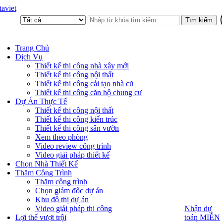
aviet
Trang Chủ
Dịch Vụ
Thiết kế thi công nhà xây mới
Thiết kế thi công nội thất
Thiết kế thi công cải tạo nhà cũ
Thiết kế thi công căn hộ chung cư
Dự Án Thực Tế
Thiết kế thi công nội thất
Thiết kế thi công kiến trúc
Thiết kế thi công sân vườn
Xem theo phòng
Video review công trình
Video giải pháp thiết kế
Chọn Nhà Thiết Kế
Thăm Công Trình
Thăm công trình
Chọn giám đốc dự án
Khu đô thị dự án
Video giải pháp thi công
Nhận dự
Nhận dự
toán MIỄN
Lợi thế vượt trội
toán MIỄN