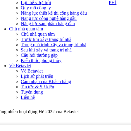
PHÍ
Lợi thế vượt trội
PHÍ
Quy mô công ty
Năng lực thiết kế thi công hàng đầu
Năng lực công nghệ hàng đầu
Năng lực sản phẩm hàng đầu
Chủ nhà quan tâm
Chủ nhà quan tâm
Trước khi xây/ trang trí nhà
Trong quá trình xây và trang trí nhà
Sau khi xây và trang trí nhà
Câu hỏi thường gặp
Kiến thức phong thủy
Về Betaviet
Về Betaviet
Lịch sử phát triển
Cảm nhận của Khách hàng
Tin tức & Sự kiện
Tuyển dụng
Liên hệ
ng nhiều hoạt động Hè 2022 của Betaviet