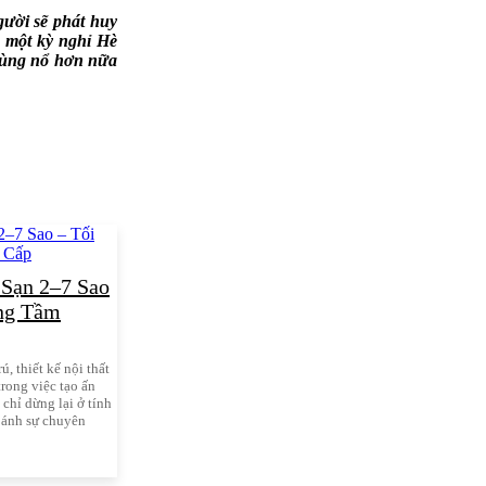
gười sẽ phát huy
 một kỳ nghỉ Hè
 bùng nổ hơn nữa
 Sạn 2–7 Sao
ng Tầm
, thiết kế nội thất
trong việc tạo ấn
chỉ dừng lại ở tính
 ánh sự chuyên