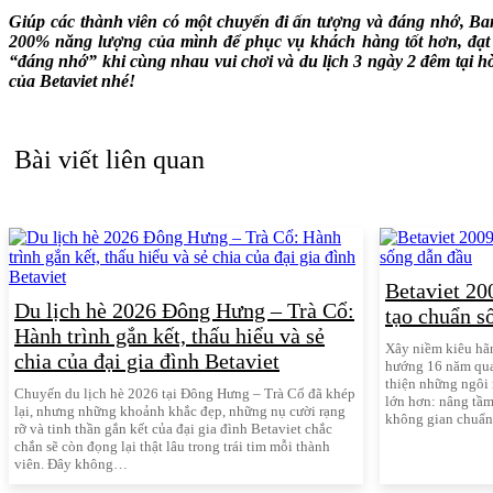
Giúp các thành viên có một chuyến đi ấn tượng và đáng nhớ, Ban
200% năng lượng của mình để phục vụ khách hàng tốt hơn, đạt 
“đáng nhớ” khi cùng nhau vui chơi và du lịch 3 ngày 2 đêm tại
của Betaviet nhé!
Bài viết liên quan
Betaviet 20
Du lịch hè 2026 Đông Hưng – Trà Cổ:
tạo chuẩn s
Hành trình gắn kết, thấu hiểu và sẻ
Xây niềm kiêu hã
chia của đại gia đình Betaviet
hướng 16 năm qua,
thiện những ngôi 
Chuyến du lịch hè 2026 tại Đông Hưng – Trà Cổ đã khép
lớn hơn: nâng tầm
lại, nhưng những khoảnh khắc đẹp, những nụ cười rạng
không gian chuẩ
rỡ và tinh thần gắn kết của đại gia đình Betaviet chắc
chắn sẽ còn đọng lại thật lâu trong trái tim mỗi thành
viên. Đây không…