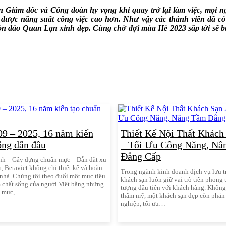
 Giám đốc và Công đoàn hy vọng khi quay trở lại làm việc, mọi n
được năng suất công việc cao hơn. Như vậy các thành viên đã có
 hòn đảo Quan Lạn xinh đẹp. Cùng chờ đợi mùa Hè 2023 sắp tới sẽ
09 – 2025, 16 năm kiến
Thiết Kế Nội Thất Khách
ống dẫn đầu
– Tối Ưu Công Năng, Nâ
Đẳng Cấp
nh – Gây dựng chuẩn mực – Dẫn dắt xu
 Betaviet không chỉ thiết kế và hoàn
Trong ngành kinh doanh dịch vụ lưu trú
nhà. Chúng tôi theo đuổi một mục tiêu
khách sạn luôn giữ vai trò tiên phong 
 chất sống của người Việt bằng những
tượng đầu tiên với khách hàng. Không 
n mực,…
thẩm mỹ, một khách sạn đẹp còn phản
nghiệp, tối ưu…