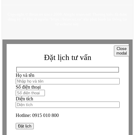
Copyright © Betaviet since 2009, Alright reserverd. Thương hiệu đã được
đăng ký. ® Ghi rõ nguồn "https://betaviet.vn" khi phát hành lại thông tin
Thiết kế nội thất tân cổ điển biệt thự 5 phòng ngủ tại Hà Nội
từ website này.
NT21002A
8. Phòng trưng bày nghệ thuật
Close
Phòng trưng bày được thiết kế với tổ hợp tủ để đồ trang trí, đồ cổ
modal
Đặt lịch tư vấn
và sách. Cố điểm là vật liệu đá hoa cương tự nhiên sau lưng kệ tủ,
tạo điểm nhấn sang trọng và độc đáo.
Họ và tên
Số điện thoại
Thiết kế nội thất tân cổ điển biệt thự 5 phòng ngủ tại Hà Nội
NT21002A
Diện tích
9. Thiết kế hành lang và sảnh chung
Hotline:
0915 010 800
Hành lang rộng với hoa văn gối nổi trên nền đá marble và trần giả
thạch cao chạm hoa văn. Sánh chung giữ vai trò kết nối, nhưng
được bố trí như một gallery nội thất mini trong nhà.