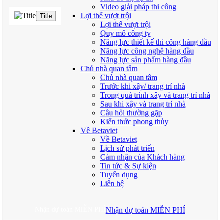
Video giải pháp thi công
Lợi thế vượt trội
Title
Lợi thế vượt trội
Quy mô công ty
Năng lực thiết kế thi công hàng đầu
Năng lực công nghệ hàng đầu
Năng lực sản phẩm hàng đầu
Chủ nhà quan tâm
Chủ nhà quan tâm
Trước khi xây/ trang trí nhà
Trong quá trình xây và trang trí nhà
Sau khi xây và trang trí nhà
Câu hỏi thường gặp
Kiến thức phong thủy
Về Betaviet
Về Betaviet
Lịch sử phát triển
Cảm nhận của Khách hàng
Tin tức & Sự kiện
Tuyển dụng
Liên hệ
Nhận dự toán MIỄN PHÍ
Nhận dự toán MIỄN PHÍ