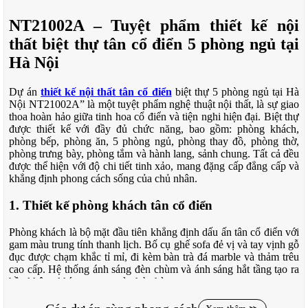
NT21002A – Tuyệt phẩm thiết kế nội
thất biệt thự tân cổ điển 5 phòng ngủ tại
Hà Nội
Dự án
thiết kế nội thất tân cổ điển
biệt thự 5 phòng ngủ tại Hà
Nội NT21002A” là một tuyệt phẩm nghệ thuật nội thất, là sự giao
thoa hoàn hảo giữa tinh hoa cổ điển và tiện nghi hiện đại. Biệt thự
được thiết kế với đầy đủ chức năng, bao gồm: phòng khách,
phòng bếp, phòng ăn, 5 phòng ngủ, phòng thay đồ, phòng thờ,
phòng trưng bày, phòng tắm và hành lang, sảnh chung. Tất cả đều
được thể hiện với độ chi tiết tinh xảo, mang đặng cấp đẳng cấp và
khẳng định phong cách sống của chủ nhân.
1. Thiết kế phòng khách tân cổ điển
Phòng khách là bộ mặt đầu tiên khẳng định dấu ấn tân cổ điển với
gam màu trung tính thanh lịch. Bố cụ ghế sofa đẻ vị và tay vịnh gỗ
đục được chạm khắc tỉ mỉ, đi kèm bàn trà đá marble và thảm trêu
cao cấp. Hệ thống ánh sáng đèn chùm và ánh sáng hắt tầng tạo ra
bầu không khí trực sang và nhỏ nhàng.