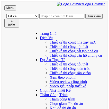
Logo Betaviet
Menu
Tìm
kiếm
Trang Chủ
Dịch Vụ
Thiết kế thi công nhà xây mới
Thiết kế thi công nội thất
Thiết kế thi công cải tạo nhà cũ
Thiết kế thi công căn hộ chung cư
Dự Án Thực Tế
Thiết kế thi công nội thất
Thiết kế thi công kiến trúc
Thiết kế thi công sân vườn
Xem theo phòng
Video review công trình
Video giải pháp thiết kế
Chọn Nhà Thiết Kế
Thăm Công Trình
Thăm công trình
Chọn giám đốc dự án
Khu đô thị dự án