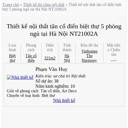
Trang chủ
»
Thiết kế thi công nội thất
»
Thiết kế nội thất tân cổ điển biệt
thự 5 phòng ngủ tại Hà Nội NT21002A
Thiết kế nội thất tân cổ điển biệt thự 5 phòng
ngủ tại Hà Nội NT21002A
Loại
Phong
Diện
Tỉnh
Khu đô thị
Mặt tiền
hình
cách
tích
thành
x Chiều
Vinhomes
sâu
Biệt
Tân cổ
Hà
The
321m2
thự
điển
Nội
Harmony
----
Phạm Văn Huy
Kiến trúc sư chủ trì Nội thất
Số dự án:
38
Năm kinh nghiệm:
10
Giỏi về phong cách:
Tân cổ điển, Art Deco
Chuyên về loại hình:
Biệt thự
Nhà thiết kế