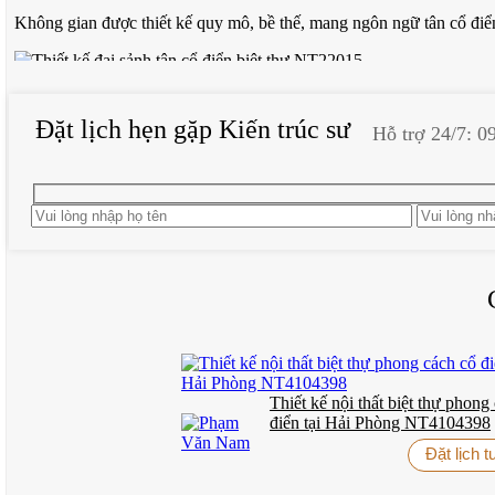
Không gian được thiết kế quy mô, bề thế, mang ngôn ngữ tân cổ điể
Thiết kế đại sảnh tân cổ điển biệt thự NT22015
Đặt lịch hẹn gặp Kiến trúc sư
Hỗ trợ 24/7: 0
Tâm điểm đại sảnh là bàn tròn chạm khắc tinh xảo, kết hợp bình gốm
mở rộng chiều sâu không gian.
Hệ cửa gỗ tự nhiên khắc tay cùng kính hoa đồng nghệ thuật và rèm gấ
Thiết kế nội thất phòng ăn tân cổ điển NT
Tâm điểm của không gian là bộ bàn ăn dài 14 ghế, chế tác từ gỗ t
nệm nỉ cao cấp với thiết kế ôm lưng, vừa tiện nghi vừa trang nhã.
Tông màu trắng kem – nâu gỗ kết hợp ánh sáng từ đèn chùm pha lê
bếp ốp đá vân mây góp phần hoàn thiện sự tiện nghi.
Thiết kế nội thất biệt thự phong
điển tại Hải Phòng NT4104398
Thiết kế nội thất phòng ăn tân cổ điển NT22015
Đặt lịch 
Rèm hai lớp điều tiết ánh sáng linh hoạt, cây xanh bố trí cân đối g