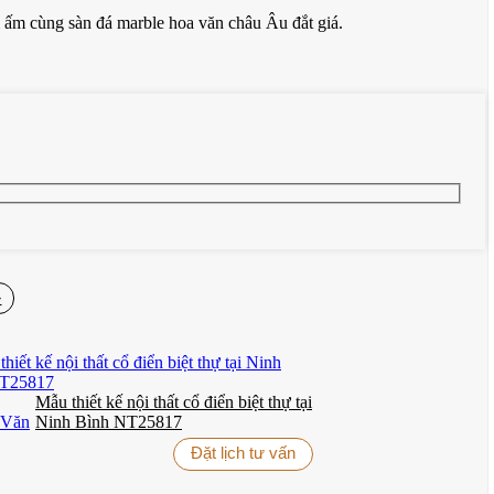
 ấm cùng sàn đá marble hoa văn châu Âu đắt giá.
giật cấp với hoa văn dát vàng và đèn âm trần bố trí nhịp nhàng giúp
 toát lên đẳng cấp sống tinh tế của gia chủ.
âu Âu cổ điển. Mặt bàn dày, chân bàn uốn lượn mềm mại, ghế ăn bọc
≫
anh lịch. Phòng ăn mở liền mạch với bếp – nơi quầy bar nhỏ và tủ
Mẫu thiết kế nội thất cổ điển biệt thự tại
Ninh Bình NT25817
Đặt lịch tư vấn
hản ánh đẳng cấp sống và gu thẩm mỹ của gia chủ.