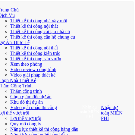
Trang Chủ
Dịch Vụ
Thiết kế thi công nhà xây mới
Thiết kế thi công nội thất
Thiết kế thi công cải tạo nhà cũ
Thiết kế thi công căn hộ chung cư
Dự Án Thực Tế
Thiết kế thi công nội thất
Thiết kế thi công kiến trúc
Thiết kế thi công sân vườn
Xem theo phòng
Video review công trình
Video giải pháp thiết kế
Chọn Nhà Thiết Kế
Thăm Công Trình
Thăm công trình
Chọn giám đốc dự án
Khu đô thị dự án
Video giải pháp thi công
Nhận dự
Nhận dự
toán MIỄN
ợi thế vượt trội
toán MIỄN
PHÍ
Lợi thế vượt trội
PHÍ
Quy mô công ty
Năng lực thiết kế thi công hàng đầu
Năng lực công nghệ hàng đầu