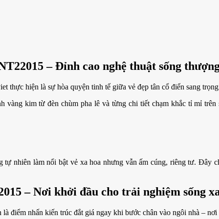
n NT22015 – Đỉnh cao nghệ thuật sống thượng
 thực hiện là sự hòa quyện tinh tế giữa vẻ đẹp tân cổ điển sang trọn
vàng kim từ đèn chùm pha lê và từng chi tiết chạm khắc tỉ mỉ trên s
áng tự nhiên làm nổi bật vẻ xa hoa nhưng vẫn ấm cúng, riêng tư. Đâ
22015 – Nơi khởi đầu cho trải nghiệm sống x
là điểm nhấn kiến trúc đắt giá ngay khi bước chân vào ngôi nhà – nơi hộ