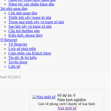
Năng lực sản phẩm hàng đầu
Chủ nhà quan tâm
Chủ nhà quan tâm
Trước khi xây/ trang trí nhà
Trong quá trình xây và trang trí nhà
Sau khi xây và trang trí nhà
Câu hỏi thường gặp
Kiến thức phong thủy
Về Betaviet
Về Betaviet
Lịch sử phát triển
Cảm nhận của Khách hàng
Tin tức & Sự kiện
Tuyển dụng
Liên hệ
ắc Ninh NT22015
Số dự án:
0
Năm kinh nghiệm:
Giỏi về phong cách:
Chuyên về loại hình:
Nhà thiết kế