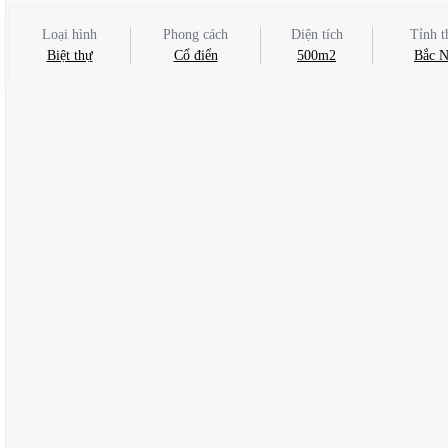
Loại hình
Phong cách
Diện tích
Tỉnh t
Biệt thự
Cổ điển
500m2
Bắc N