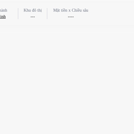
hành
Khu đô thị
Mặt tiền x Chiều sâu
inh
---
----