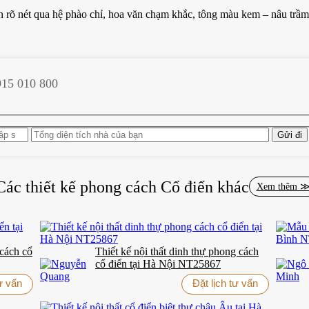
n rõ nét qua hệ phào chỉ, hoa văn chạm khắc, tông màu kem – nâu trầm
915 010 800
 nghệ thuật trang trí, tạo nên sự hài hòa và đậm chất vương giả. Trần 
m thêu tay cao cấp tạo nên một tổng thể đại sảnh không chỉ đẹp mà còn
22015 – Bản giao hưởng của sự tinh tế
ự nhiên phủ sơn bóng, chạm trổ hoa văn tinh xảo mang phong cách ch
Các thiết kế phong cách
Cổ điển
khác
Xem thêm 
 và đèn âm trần mang đến không gian ấm cúng, lãng mạn nhưng vẫn th
 cách cổ
Thiết kế nội thất dinh thự phong cách
cổ điển tại Hà Nội NT25867
tư vấn
Đặt lịch tư vấn
iúp không gian thêm tươi mới và hài hòa phong thủy. Mỗi chi tiết đều p