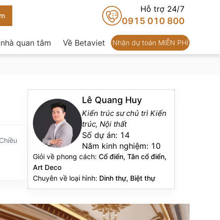
Hỗ trợ 24/7
24
0915 010 800
 nhà quan tâm
Về Betaviet
Nhận dự toán MIỄN PHÍ
Lê Quang Huy
Kiến trúc sư chủ trì Kiến
trúc, Nội thất
Số dự án:
14
 Chiều
Năm kinh nghiệm:
10
Giỏi về phong cách:
Cổ điển, Tân cổ điển,
Art Deco
Chuyên về loại hình:
Dinh thự, Biệt thự