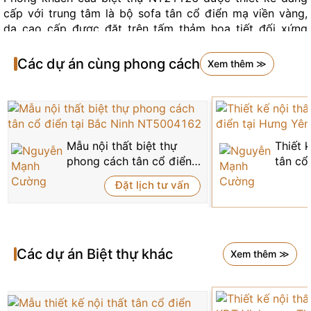
cấp với trung tâm là bộ sofa tân cổ điển mạ viền vàng,
da cao cấp được đặt trên tấm thảm họa tiết đối xứng
tinh tế. Hệ vách TV ốp gỗ chạm khắc hoa văn la nguyên
và đèn vàng hắt sáng được bố trí hài hoà, mang đến cảm
Các dự án cùng phong cách
Xem thêm ≫
giác ấm cúng và trần đầy sinh khí.
Mẫu nội thất tân cổ điển biệt thự gỗ KĐT The Manor Mỹ
Đình NT21126
Mẫu nội thất biệt thự
Thiết k
phong cách tân cổ điển
tân cổ
2.
Phòng ngủ master
– Nội thất tinh tế đếm đầm
tại Bắc Ninh NT5004162
NT500
dấu ấn cá nhân
Đặt lịch tư vấn
Thiết kế phòng ngủ mang đậm dấu ấn hoàng gia với
giường bệ nệm cao cấp, đầu giường chạm khắc gỗ đỏ
uốn lượn kiểu cách. Bên cạnh đó là bàn trang điểm két
Các dự án
Biệt thự
khác
Xem thêm ≫
hợp bàn làm việc, được thiết kế đồng bộ với kiểu dáng
cong quyến rũ, tinh xảo.