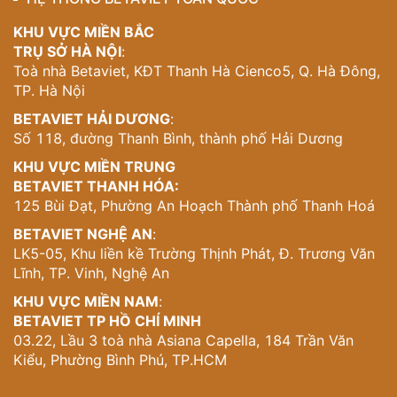
4.
Phòng thờ
– Nặng tinh thần đạo lý và tâm linh
KHU VỰC MIỀN BẮC
TRỤ SỞ HÀ NỘI
:
Với chất liệu gỗ đỏ tự nhiên, được chạm trổ hoa văn tứ
Toà nhà Betaviet, KĐT Thanh Hà Cienco5, Q. Hà Đông,
linh tinh xảo,
nội thất phòng thờ
trong NT21126 mang vẻ
TP. Hà Nội
đẹp linh thiên đằm đà văn hóa Á đông. Tấm hậu án đặc
sắc với hoa sen vàng được chế tác thủ công tăng thêm
BETAVIET HẢI DƯƠNG
:
sự trang nghiêm và tính nghệ thuật cho
mẫu nội thất
Số 118, đường Thanh Bình, thành phố Hải Dương
phòng thờ đẹp
.
KHU VỰC MIỀN TRUNG
BETAVIET THANH HÓA:
125 Bùi Đạt, Phường An Hoạch Thành phố Thanh Hoá
Mẫu nội thất tân cổ điển biệt thự gỗ KĐT The Manor Mỹ
BETAVIET NGHỆ AN
:
Đình NT21126
LK5-05, Khu liền kề Trường Thịnh Phát, Đ. Trương Văn
Sập gỗ truyền thống đặt trước bàn thờ, kết hợp cây
Lĩnh, TP. Vinh, Nghệ An
xanh, tranh treo và ánh sáng vàng nhẹ tăng thên cảm
KHU VỰC MIỀN NAM
:
giác thư giãn, thanh tịnh – một tiêu chuẩn không thể thiếu
BETAVIET TP HỒ CHÍ MINH
trong thiết kế phòng thờ cao cấp.
03.22, Lầu 3 toà nhà Asiana Capella, 184 Trần Văn
Kiểu, Phường Bình Phú, TP.HCM
5.
Phòng tắm
– Thư giãn theo phong cách
hoàng gia