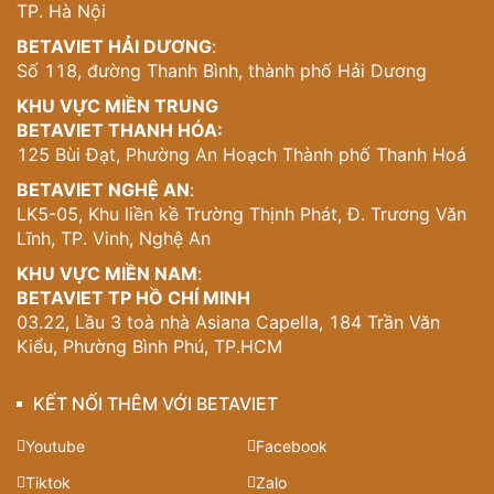
TP. Hà Nội
BETAVIET HẢI DƯƠNG
:
Số 118, đường Thanh Bình, thành phố Hải Dương
Mẫu nội thất biệt thự tân cổ điển 5 phòng ngủ tại Vĩnh
Phúc NT21189
KHU VỰC MIỀN TRUNG
BETAVIET THANH HÓA:
Hai khu bên giường được thiết kế đối xứng với bàn trang
125 Bùi Đạt, Phường An Hoạch Thành phố Thanh Hoá
điểm và bàn làm việc, kết hợp cửa sổ đón sáng tự nhiên
và rèm nhung cao cấp.
BETAVIET NGHỆ AN
:
LK5-05, Khu liền kề Trường Thịnh Phát, Đ. Trương Văn
Sàn gỗ, thảm tròn trung tâm, tường trần đều mang vẻ
Lĩnh, TP. Vinh, Nghệ An
đồng điệu về màu sắc và phong cách. Tất cả làm nên
một
phòng ngủ tân cổ điển
chuẩn gu thượng thức cao
KHU VỰC MIỀN NAM
:
cấp.
BETAVIET TP HỒ CHÍ MINH
03.22, Lầu 3 toà nhà Asiana Capella, 184 Trần Văn
Phòng sinh hoạt chung – Nơi gắn kết gia đình
Kiểu, Phường Bình Phú, TP.HCM
đậm chất Á Đông
KẾT NỐI THÊM VỚI BETAVIET
Không gian
phòng sinh hoạt chung
được đặt tại khu vực
trung tâm là giái pháp hoàn hảo cho những khoảnh khắc
Youtube
Facebook
gia đình quây quần bên nhau. Bộ sofa nhỏ thanh lịch, tivi
đặt gọn gàng trên kệ gỗ uốn cong và đèn chùm tinh tế
Tiktok
Zalo