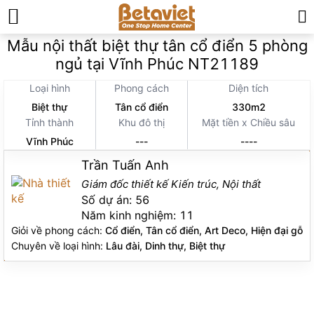
Trang chủ
»
Thiết kế thi công nội thất
»
Mẫu nội thất biệt thự tân cổ điển 5 phòng
ngủ tại Vĩnh Phúc NT21189
Loại hình
Phong cách
Diện tích
Biệt thự
Tân cổ điển
330m2
Tỉnh thành
Khu đô thị
Mặt tiền x Chiều sâu
Vĩnh Phúc
---
----
Trần Tuấn Anh
Giám đốc thiết kế Kiến trúc, Nội thất
Số dự án:
56
Năm kinh nghiệm:
11
Giỏi về phong cách:
Cổ điển, Tân cổ điển, Art Deco, Hiện đại gỗ
Chuyên về loại hình:
Lâu đài, Dinh thự, Biệt thự