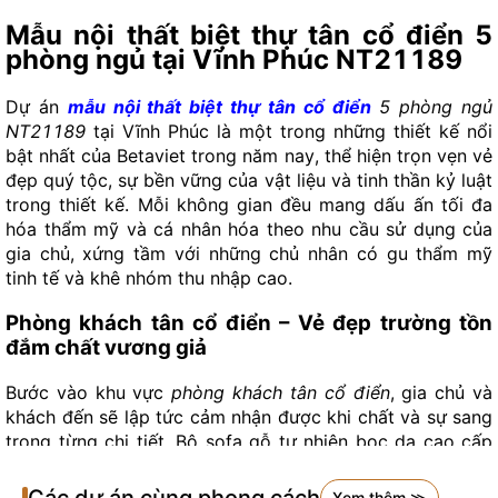
Mẫu nội thất biệt thự tân cổ điển 5
phòng ngủ tại Vĩnh Phúc NT21189
Dự án
mẫu nội thất biệt thự tân cổ điển
5 phòng ngủ
NT21189
tại Vĩnh Phúc là một trong những thiết kế nổi
bật nhất của Betaviet trong năm nay, thể hiện trọn vẹn vẻ
đẹp quý tộc, sự bền vững của vật liệu và tinh thần kỷ luật
trong thiết kế. Mỗi không gian đều mang dấu ấn tối đa
hóa thẩm mỹ và cá nhân hóa theo nhu cầu sử dụng của
gia chủ, xứng tầm với những chủ nhân có gu thẩm mỹ
tinh tế và khê nhóm thu nhập cao.
Phòng khách tân cổ điển – Vẻ đẹp trường tồn
đắm chất vương giả
Bước vào khu vực
phòng khách tân cổ điển
, gia chủ và
khách đến sẽ lập tức cảm nhận được khi chất và sự sang
trọng từng chi tiết. Bộ sofa gỗ tự nhiên bọc da cao cấp
với những đường chạm trổ hoa văn tinh xảo mang lại sự
bề thế và đẳng cấp tuyệt đối. Đèn quạt trần kết hợp đèn
Xem thêm ≫