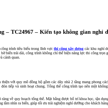
ầng – TC24967 – Kiến tạo không gian nghỉ 
ông trình tiêu biểu trong lĩnh vực
thi công xây dựng
các khu nghỉ d
bờ biển trải dài, công trình không chỉ thể hiện năng lực thi công trọn
và cảnh quan.
oàn thiện với quy mô đồng bộ gồm các dãy nhà 2 tầng mang phong các
u đón tiếp và sinh hoạt chung. Tổng thể công trình tạo nên một khôn
àng về quy hoạch tổng thể. Mặt bằng được bố trí khoa học, tận dụng t
g tầm nhìn ra biển, giúp tối ưu trải nghiệm nghỉ dưỡng cho khách hàn