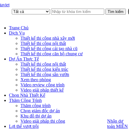
aviet
Trang Chủ
Dịch Vụ
Thiết kế thi công nhà xây mới
Thiết kế thi công nội thất
Thiết kế thi công cải tạo nhà cũ
Thiết kế thi công căn hộ chung cư
Dự Án Thực Tế
Thiết kế thi công nội thất
Thiết kế thi công kiến trúc
Thiết kế thi công sân vườn
Xem theo phòng
Video review công trình
Video giải pháp thiết kế
Chọn Nhà Thiết Kế
Thăm Công Trình
Thăm công trình
Chọn giám đốc dự án
Khu đô thị dự án
Video giải pháp thi công
Nhận dự
Nhận dự
toán MIỄN
Lợi thế vượt trội
toán MIỄN