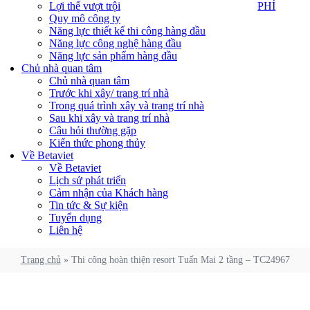
PHÍ
Lợi thế vượt trội
PHÍ
Quy mô công ty
Năng lực thiết kế thi công hàng đầu
Năng lực công nghệ hàng đầu
Năng lực sản phẩm hàng đầu
Chủ nhà quan tâm
Chủ nhà quan tâm
Trước khi xây/ trang trí nhà
Trong quá trình xây và trang trí nhà
Sau khi xây và trang trí nhà
Câu hỏi thường gặp
Kiến thức phong thủy
Về Betaviet
Về Betaviet
Lịch sử phát triển
Cảm nhận của Khách hàng
Tin tức & Sự kiện
Tuyển dụng
Liên hệ
Trang chủ
»
Thi công hoàn thiện resort Tuấn Mai 2 tầng – TC24967