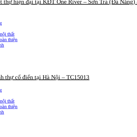
ệt thự hiện đại tại KĐT One River – Sơn Trà (Đà Nẵng)
 đẹp lâu dài theo thời gian, không bị lỗi thời. Đồng thời, các vật liệu
 thẩm mỹ.
g
công trọn gói. Từ khâu thiết kế, thi công đến hoàn thiện, tất cả đều đ
nội thất
oàn thiện
resort như Tuấn Mai TC24967 đóng vai trò quan trọng trong việc nâ
nh
ng lại giá trị kinh doanh bền vững.
dự án resort, khách sạn hoặc công trình nghỉ dưỡng cao cấp, việc lựa 
phố, biệt thự đến các dự án quy mô lớn như resort, khách sạn. Mỗi cô
nh thự cổ điển tại Hà Nội – TC15013
 pháp thi công trọn gói phù hợp với nhu cầu của bạn. Đội ngũ chuyên 
g
nội thất
à minh chứng cho năng lực và uy tín trong lĩnh vực thi công xây dựn
oàn thiện
nh