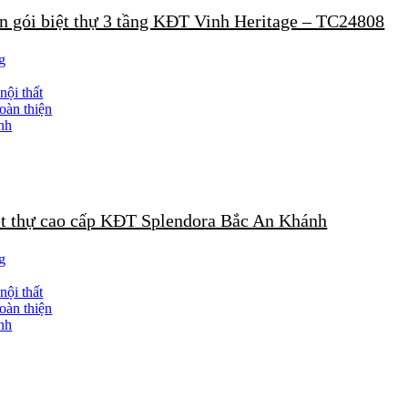
ọn gói biệt thự 3 tầng KĐT Vinh Heritage – TC24808
g
nội thất
oàn thiện
nh
ệt thự cao cấp KĐT Splendora Bắc An Khánh
g
nội thất
oàn thiện
nh