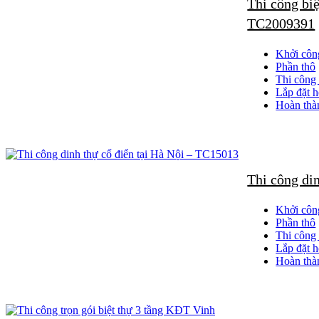
Thi công bi
TC2009391
Việc lựa chọn phong cách tân cổ điển nhẹ nhàng giúp resort giữ được vẻ
công xây dựng đều được lựa chọn kỹ lưỡng, đảm bảo độ bền và tính
Khởi côn
Dự án cũng thể hiện rõ năng lực quản lý và triển khai của đơn vị thi 
Phần thô
bộ, giúp tối ưu chi phí và thời gian cho chủ đầu tư.
Thi công 
Lắp đặt h
Trong bối cảnh nhu cầu nghỉ dưỡng ngày càng tăng cao, các dự án 
Hoàn thà
dịch vụ du lịch. Một công trình được thi công xây dựng bài bản sẽ ma
Nếu bạn đang tìm kiếm giải pháp
thi công nội thất trọn gói
cho các 
là yếu tố quyết định thành công.
Chúng tôi cung cấp dịch vụ thi công xây dựng chuyên nghiệp, từ nhà 
Thi công di
triển khai với tiêu chuẩn cao nhất về chất lượng và thẩm mỹ.
Hãy liên hệ ngay hotline 0915010800 để được tư vấn chi tiết về giải
Khởi côn
đồng hành cùng bạn trong mọi dự án.
Phần thô
Thi công 
Dự án thi công hoàn thiện resort Tuấn Mai 2 tầng – TC24967 chính l
Lắp đặt h
không gian sống và nghỉ dưỡng đẳng cấp.
Hoàn thà