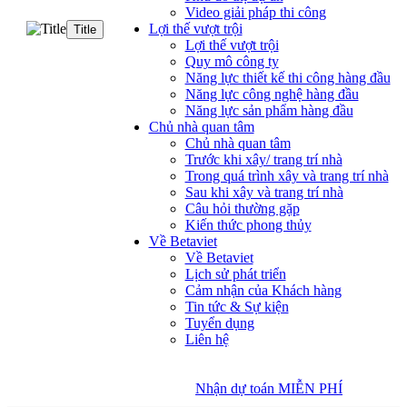
Video giải pháp thi công
Lợi thế vượt trội
Title
Lợi thế vượt trội
Quy mô công ty
Năng lực thiết kế thi công hàng đầu
Năng lực công nghệ hàng đầu
Năng lực sản phẩm hàng đầu
Chủ nhà quan tâm
Chủ nhà quan tâm
Trước khi xây/ trang trí nhà
Trong quá trình xây và trang trí nhà
Sau khi xây và trang trí nhà
Câu hỏi thường gặp
Kiến thức phong thủy
Về Betaviet
Về Betaviet
Lịch sử phát triển
Cảm nhận của Khách hàng
Tin tức & Sự kiện
Tuyển dụng
Liên hệ
Nhận dự toán MIỄN PHÍ
Nhận dự toán MIỄN PHÍ