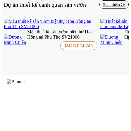
Dự án thiết kế cảnh quan sân vườn
Xem thêm ≫
Mẫu thiết kế sân vườn biệt thự Hoa
Thi
Hồng tại Phú Thọ SV21006
Cip
SV
Đặt lịch tư vấn
TRUNG TÂM THIẾT KẾ VÀ THI CÔNG
Hotline: 0915010800
Khiếu nại: 0968905551