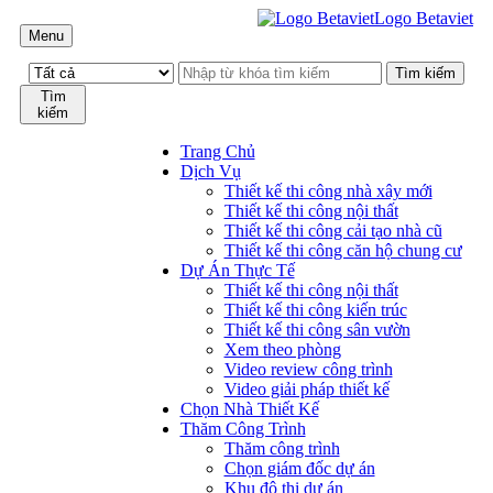
Logo Betaviet
Menu
Tìm
kiếm
Trang Chủ
Dịch Vụ
Thiết kế thi công nhà xây mới
Thiết kế thi công nội thất
Thiết kế thi công cải tạo nhà cũ
Thiết kế thi công căn hộ chung cư
Dự Án Thực Tế
Thiết kế thi công nội thất
Thiết kế thi công kiến trúc
Thiết kế thi công sân vườn
Xem theo phòng
Video review công trình
Video giải pháp thiết kế
Chọn Nhà Thiết Kế
Thăm Công Trình
Thăm công trình
Chọn giám đốc dự án
Khu đô thị dự án