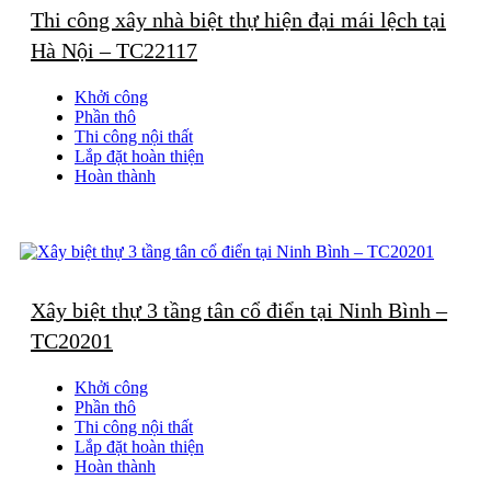
Thi công xây nhà biệt thự hiện đại mái lệch tại
Chống thấm toàn diện:
Sử dụng màng bitum kết hợp sơn
chống thấm gốc xi măng-polymer, đảm bảo độ bền lâu dài.
Hà Nội – TC22117
Giai đoạn 2: Thi công phần thô tầng nổi
Khởi công
Phần thô
Công trình được thi công theo kết cấu khung bê tông cốt thép,
Thi công nội thất
đảm bảo khả năng chịu lực, chống rung, chống nứt. Các tầng trên
Lắp đặt hoàn thiện
được bố trí linh hoạt theo công năng: tầng 1 làm gara và phòng
Hoàn thành
khách, tầng 2-3 là phòng ngủ, tầng 4 là phòng sinh hoạt chung,
tầng tum là khu sân phơi và tiểu cảnh.
Đội ngũ
thi công nhà phố trọn gói
đảm bảo tiến độ nhanh chóng,
chất lượng đúng tiêu chuẩn xây dựng hiện hành.
Giai đoạn 3: Thi công hoàn thiện và nội thất
Xây biệt thự 3 tầng tân cổ điển tại Ninh Bình –
Phần hoàn thiện được chú trọng từng chi tiết: sơn tường, lát gạch,
TC20201
lắp cửa nhôm kính, tay vịn inox – kính cường lực, và đặc biệt là
hệ thống chiếu sáng thông minh.
Khởi công
Không gian nội thất được thiết kế theo phong cách hiện đại, sang
Phần thô
trọng, sử dụng vật liệu bền đẹp và thân thiện với môi trường.
Thi công nội thất
Các hạng mục
thi công nội thất nhà phố
như trần thạch cao, tủ
Lắp đặt hoàn thiện
bếp, cầu thang, sàn gỗ… được thi công tỉ mỉ, đảm bảo tính thẩm
Hoàn thành
mỹ cao và đồng bộ với kiến trúc tổng thể.