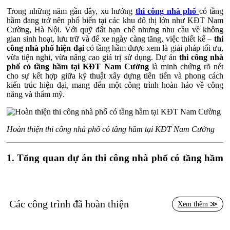
Trong những năm gần đây, xu hướng
thi công nhà phố
có tầng
hầm đang trở nên phổ biến tại các khu đô thị lớn như KĐT Nam
Cường, Hà Nội. Với quỹ đất hạn chế nhưng nhu cầu về không
gian sinh hoạt, lưu trữ và để xe ngày càng tăng, việc thiết kế –
thi
công nhà phố hiện đại
có tầng hầm được xem là giải pháp tối ưu,
vừa tiện nghi, vừa nâng cao giá trị sử dụng. Dự án
thi công nhà
phố có tầng hầm tại KĐT Nam Cường
là minh chứng rõ nét
cho sự kết hợp giữa kỹ thuật xây dựng tiên tiến và phong cách
kiến trúc hiện đại, mang đến một công trình hoàn hảo về công
năng và thẩm mỹ.
Hoàn thiện thi công nhà phố có tầng hầm tại KĐT Nam Cường
1. Tổng quan dự án thi công nhà phố có tầng hầm
tại KĐT Nam Cường
Công trình nhà phố tọa lạc tại khu đô thị Nam Cường – một trong
những khu dân cư cao cấp và quy hoạch đồng bộ hàng đầu tại Hà
Các công trình đã hoàn thiện
Xem thêm ≫
Nội. Với diện tích mặt tiền rộng 6m và chiều sâu 18m, công trình
được thiết kế gồm
1 tầng hầm, 4 tầng nổi và 1 tum
, đáp ứng đầy
đủ nhu cầu sinh hoạt, làm việc và giải trí của gia đình.