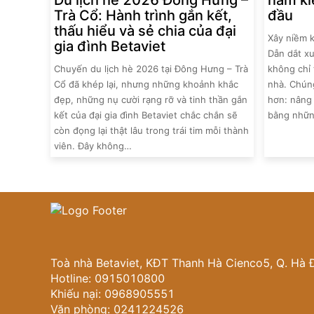
Du lịch hè 2026 Đông Hưng –
năm ki
Trà Cổ: Hành trình gắn kết,
đầu
thấu hiểu và sẻ chia của đại
Xây niềm 
gia đình Betaviet
Dẫn dắt x
Chuyến du lịch hè 2026 tại Đông Hưng – Trà
không chỉ 
Cổ đã khép lại, nhưng những khoảnh khắc
nhà. Chúng
đẹp, những nụ cười rạng rỡ và tinh thần gắn
hơn: nâng 
kết của đại gia đình Betaviet chắc chắn sẽ
bằng nhữn
còn đọng lại thật lâu trong trái tim mỗi thành
viên. Đây không…
Toà nhà Betaviet, KĐT Thanh Hà Cienco5, Q. Hà 
Hotline: 0915010800
Khiếu nại: 0968905551
Văn phòng: 0241224526