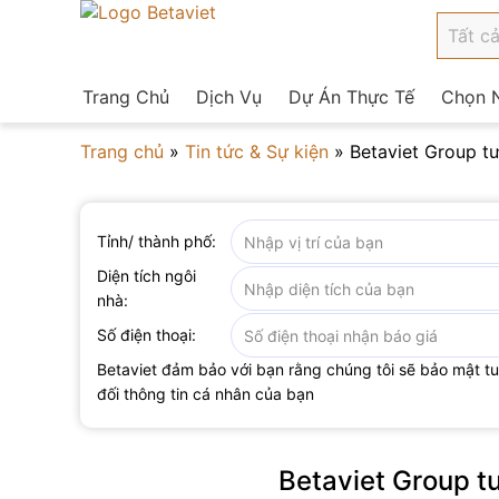
Trang Chủ
Dịch Vụ
Dự Án Thực Tế
Chọn N
Trang chủ
»
Tin tức & Sự kiện
»
Betaviet Group t
Tỉnh/ thành phố:
Diện tích ngôi
nhà:
Số điện thoại:
Betaviet đảm bảo với bạn rằng chúng tôi sẽ bảo mật t
đối thông tin cá nhân của bạn
Betaviet Group t