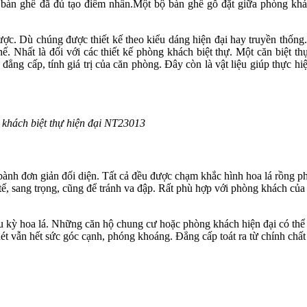
ộ bàn ghế đã đủ tạo điểm nhấn.Một bộ bàn ghế gỗ đặt giữa phòng khác
c. Dù chúng được thiết kế theo kiểu dáng hiện đại hay truyền thống.
. Nhất là đối với các thiết kế phòng khách biệt thự. Một căn biệt th
đẳng cấp, tính giá trị của căn phòng. Đây còn là vật liệu giúp thực hiệ
 khách biệt thự hiện đại NT23013
 bành đơn giản đối diện. Tất cả đều được chạm khắc hình hoa lá rồng 
tế, sang trọng, cũng để tránh va đập. Rất phù hợp với phòng khách của 
u kỳ hoa lá. Những căn hộ chung cư hoặc phòng khách hiện đại có th
ét vẫn hết sức góc cạnh, phóng khoáng. Đẳng cấp toát ra từ chính chất 