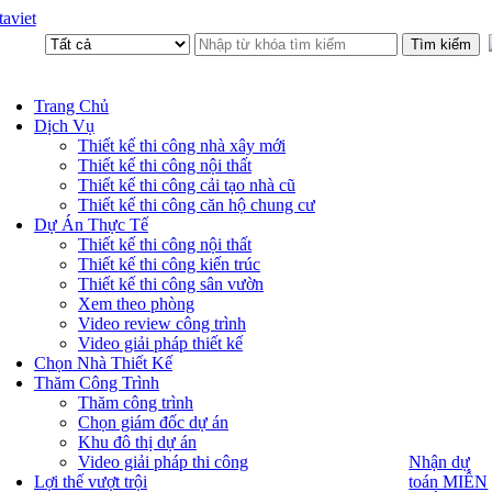
aviet
Trang Chủ
Dịch Vụ
Thiết kế thi công nhà xây mới
Thiết kế thi công nội thất
Thiết kế thi công cải tạo nhà cũ
Thiết kế thi công căn hộ chung cư
Dự Án Thực Tế
Thiết kế thi công nội thất
Thiết kế thi công kiến trúc
Thiết kế thi công sân vườn
Xem theo phòng
Video review công trình
Video giải pháp thiết kế
Chọn Nhà Thiết Kế
Thăm Công Trình
Thăm công trình
Chọn giám đốc dự án
Khu đô thị dự án
Video giải pháp thi công
Nhận dự
Nhận dự
toán MIỄN
Lợi thế vượt trội
toán MIỄN