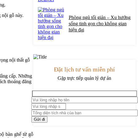
ng.
 nội gỗ này.
Phòng ngủ tối giản – Xu hướng
sống tinh gọn cho không gian
hiện đại
ọng nội thất gỗ
Đặt lịch tư vấn miễn phí
, đẳng cấp. Những
Gặp trực tiếp quản lý dự án
hách thoáng đãng
bộ bàn ghế từ gỗ