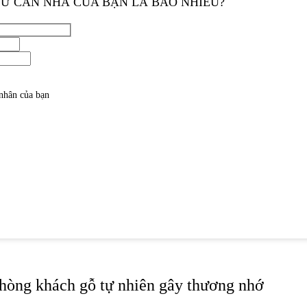
TƯ CĂN NHÀ CỦA BẠN LÀ BAO NHIÊU?
 nhân của bạn
phòng khách gỗ tự nhiên gây thương nhớ