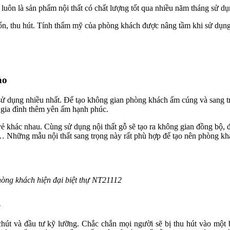
luôn là sản phẩm nội thất có chất lượng tốt qua nhiều năm tháng sử dụ
ốn, thu hút. Tính thẩm mỹ của phòng khách được nâng tầm khi sử dụng
ào
 sử dụng nhiều nhất. Để tạo không gian phòng khách ấm cúng và sang tr
p gia đình thêm yên ấm hạnh phúc.
g vẻ khác nhau. Cùng sử dụng nội thất gỗ sẽ tạo ra không gian đồng bộ
i,… Những mẫu nội thất sang trọng này rất phù hợp để tạo nên phòng k
phòng khách hiện đại biệt thự NT21112
n
út và đầu tư kỹ lưỡng. Chắc chắn mọi người sẽ bị thu hút vào một 