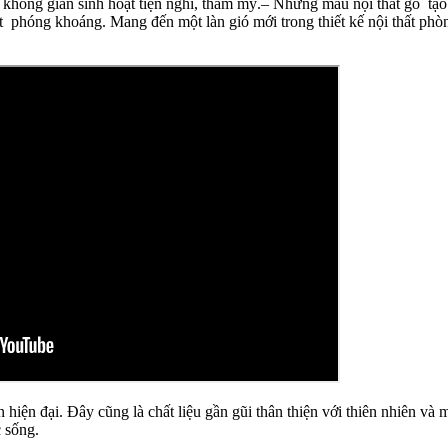
n không gian sinh hoạt tiện nghi, thẩm mỹ.– Những mẫu nội thất gỗ tạ
nét phóng khoáng. Mang đến một làn gió mới trong thiết kế nội thất ph
 hiện đại. Đây cũng là chất liệu gần gũi thân thiện với thiên nhiên và 
 sống.