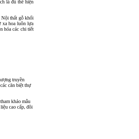
h là đủ thể hiện
 Nội thất gỗ khối
ự xa hoa luôn lựa
n hóa các chi tiết
phượng truyền
các căn biệt thự
ể tham khảo mẫu
liệu cao cấp, đôi