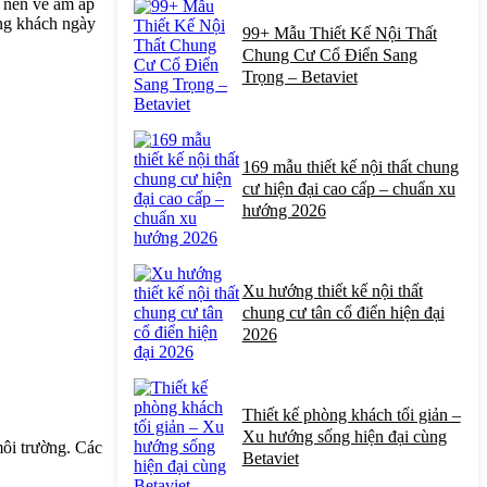
o nên vẻ ấm áp
òng khách ngày
99+ Mẫu Thiết Kế Nội Thất
Chung Cư Cổ Điển Sang
Trọng – Betaviet
169 mẫu thiết kế nội thất chung
cư hiện đại cao cấp – chuẩn xu
hướng 2026
Xu hướng thiết kế nội thất
chung cư tân cổ điển hiện đại
2026
Thiết kế phòng khách tối giản –
Xu hướng sống hiện đại cùng
môi trường. Các
Betaviet