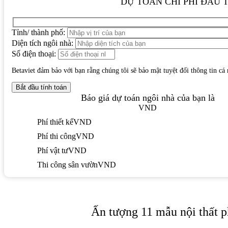
DỰ TOÁN CHI PHÍ ĐẦU 
Tỉnh/ thành phố:
Diện tích ngôi nhà:
Số điện thoại:
Betaviet đảm bảo với bạn rằng chúng tôi sẽ bảo mật tuyệt đối thông tin cá
Báo giá dự toán ngôi nhà của bạn là
VND
Phí thiết kế
VND
Phí thi công
VND
Phí vật tư
VND
Thi công sân vườn
VND
Ấn tượng 11 mẫu nội thất 