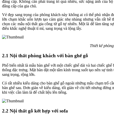
đẳng cấp. Không cần phải trang trí quá nhiều, sức nặng ảnh của b
đẳng cấp của gia chủ.
Vẻ đẹp sang trọng của phòng khách này không ai có thể phủ nhận đượ
lớn chạm khắc uốn lượn tạo cảm giác nhẹ nhàng nhưng vẫn rất bề thế
chọn các mẫu nội thất gia công từ gỗ tự nhiên. Một là để làm tăng sự 
điêu khắc nghệ thuật tỉ mỉ, sang trọng và lộng lẫy.
Thiết kế phòng
2.1 Nội thất phòng khách với bàn ghế gỗ
Phổ biến nhất là mẫu bàn ghế với một chiếc ghế dài và hai chiếc ghế
thống đặc trưng. Mặt bàn đặt một tấm kính trong suốt tạo nên sự tinh 
sang trọng, rộng lớn.
Có rất nhiều kiểu dáng cho bàn ghế gỗ ngoài những mẫu chạm trổ cầ
bàn ghế sau. Đơn giản về kiểu dáng, tối giản về chi tiết nhưng đừng n
khi việc cần làm là để chất liệu lên tiếng.
2.2 Nội thất gỗ kết hợp với sofa