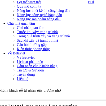
PHÍ
Lợi thế vượt trội
PHÍ
Quy mô công ty
Năng lực thiết kế thi công hàng đầu
Năng lực công nghệ hàng đầu
Năng lực sản phẩm hàng đầu
Chủ nhà quan tâm
Chủ nhà quan tâm
Trước khi xây/ trang trí nhà
Trong quá trình xây và trang trí nhà
Sau khi xây và trang trí nhà
Câu hỏi thường gặp
Kiến thức phong thủy
Về Betaviet
Về Betaviet
Lịch sử phát triển
Cảm nhận của Khách hàng
Tin tức & Sự kiện
Tuyển dụng
Liên hệ
phòng khách gỗ tự nhiên gây thương nhớ