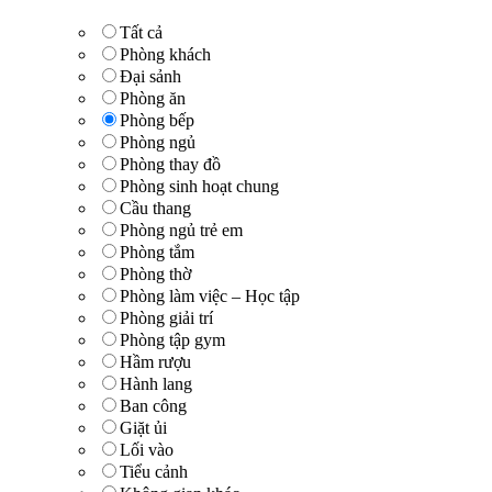
Tất cả
Phòng khách
Đại sảnh
Phòng ăn
Phòng bếp
Phòng ngủ
Phòng thay đồ
Phòng sinh hoạt chung
Cầu thang
Phòng ngủ trẻ em
Phòng tắm
Phòng thờ
Phòng làm việc – Học tập
Phòng giải trí
Phòng tập gym
Hầm rượu
Hành lang
Ban công
Giặt ủi
Lối vào
Tiểu cảnh