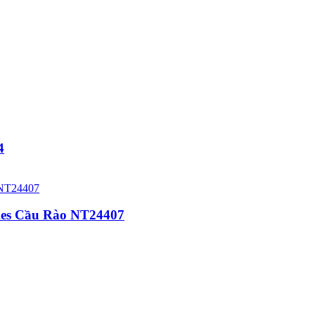
4
omes Cầu Rào NT24407