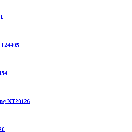
41
 NT24405
054
ương NT20126
20