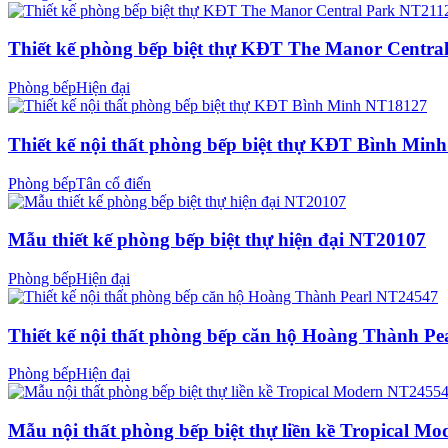
Thiết kế phòng bếp biệt thự KĐT The Manor Centra
Phòng bếp
Hiện đại
Thiết kế nội thất phòng bếp biệt thự KĐT Bình Mi
Phòng bếp
Tân cổ điển
Mẫu thiết kế phòng bếp biệt thự hiện đại NT20107
Phòng bếp
Hiện đại
Thiết kế nội thất phòng bếp căn hộ Hoàng Thành P
Phòng bếp
Hiện đại
Mẫu nội thất phòng bếp biệt thự liền kề Tropical M