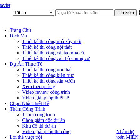
aviet
Trang Chủ
Dịch Vụ
Thiết kế thi công nhà xây mới
Thiết kế thi công nội thất
Thiết kế thi công cải tạo nhà cũ
Thiết kế thi công căn hộ chung cư
Dự Án Thực Tế
Thiết kế thi công nội thất
Thiết kế thi công kiến trúc
Thiết kế thi công sân vườn
Xem theo phòng
Video review công trình
Video giải pháp thiết kế
Chọn Nhà Thiết Kế
Thăm Công Trình
Thăm công trình
Chọn giám đốc dự án
Khu đô thị dự án
Video giải pháp thi công
Nhận dự
Nhận dự
toán MIỄN
Lợi thế vượt trội
toán MIỄN