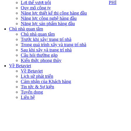
PHÍ
Lợi thế vượt trội
PHÍ
Quy mô công ty
Năng lực thiết kế thi công hàng đầu
Năng lực công nghệ hàng đầu
Năng lực sản phẩm hàng đầu
Chủ nhà quan tâm
Chủ nhà quan tâm
Trước khi xây/ trang trí nhà
Trong quá trình xây và trang trí nhà
Sau khi xây và trang trí nhà
Câu hỏi thường gặp
Kiến thức phong thủy
Về Betaviet
Về Betaviet
Lịch sử phát triển
Cảm nhận của Khách hàng
Tin tức & Sự kiện
Tuyển dụng
Liên hệ