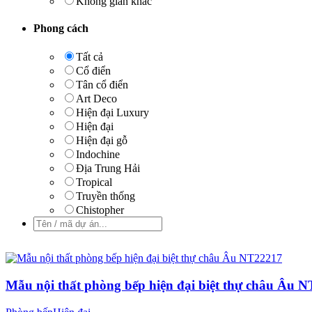
Không gian khác
Phong cách
Tất cả
Cổ điển
Tân cổ điển
Art Deco
Hiện đại Luxury
Hiện đại
Hiện đại gỗ
Indochine
Địa Trung Hải
Tropical
Truyền thống
Chistopher
Mẫu nội thất phòng bếp hiện đại biệt thự châu Âu 