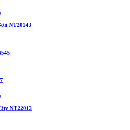
 Sơn NT20143
24545
57
 City NT22013