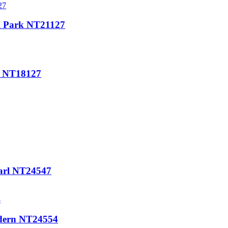
l Park NT21127
nh NT18127
earl NT24547
odern NT24554