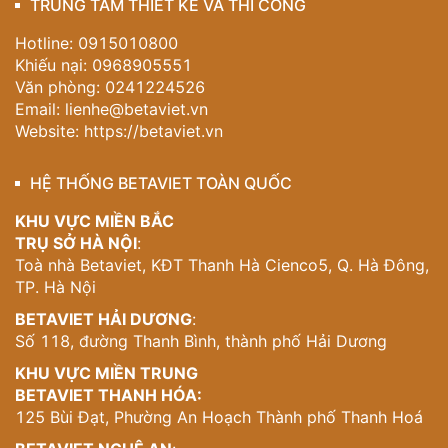
TRUNG TÂM THIẾT KẾ VÀ THI CÔNG
Hotline: 0915010800
Khiếu nại: 0968905551
Văn phòng: 0241224526
Email:
lienhe@betaviet.vn
Website:
https://betaviet.vn
HỆ THỐNG BETAVIET TOÀN QUỐC
KHU VỰC MIỀN BẮC
TRỤ SỞ HÀ NỘI
:
Toà nhà Betaviet, KĐT Thanh Hà Cienco5, Q. Hà Đông,
TP. Hà Nội
BETAVIET HẢI DƯƠNG
:
Số 118, đường Thanh Bình, thành phố Hải Dương
KHU VỰC MIỀN TRUNG
BETAVIET THANH HÓA:
125 Bùi Đạt, Phường An Hoạch Thành phố Thanh Hoá