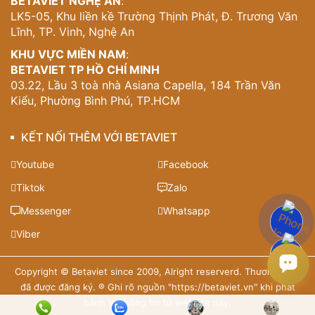
BETAVIET NGHỆ AN
:
LK5-05, Khu liền kề Trường Thịnh Phát, Đ. Trương Văn
Lĩnh, TP. Vinh, Nghệ An
KHU VỰC MIỀN NAM
:
BETAVIET TP HỒ CHÍ MINH
03.22, Lầu 3 toà nhà Asiana Capella, 184 Trần Văn
Kiểu, Phường Bình Phú, TP.HCM
KẾT NỐI THÊM VỚI BETAVIET
Youtube
Facebook
Tiktok
Zalo
Messenger
Whatsapp
Viber
Copyright © Betaviet since 2009, Alright reserverd. Thương hiệu
đã được đăng ký. ® Ghi rõ nguồn "https://betaviet.vn" khi phát
hành lại thông tin từ website này.