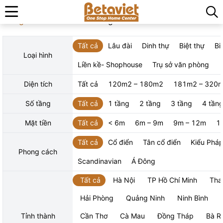
Trang chủ
»
Thiết kế thi công kiến trúc
Tất cả
Lâu đài
Dinh thự
Biệt thự
Bi
Loại hình
Liền kề- Shophouse
Trụ sở văn phòng
Diện tích
Tất cả
120m2 – 180m2
181m2 – 320
Số tầng
Tất cả
1 tầng
2 tầng
3 tầng
4 tần
Mặt tiền
Tất cả
< 6m
6m – 9m
9m – 12m
1
Tất cả
Cổ điển
Tân cổ điển
Kiểu Phá
Phong cách
Scandinavian
Á Đông
Tất cả
Hà Nội
TP Hồ Chí Minh
Tha
Hải Phòng
Quảng Ninh
Ninh Bình
Tỉnh thành
Cần Thơ
Cà Mau
Đồng Tháp
Bà R