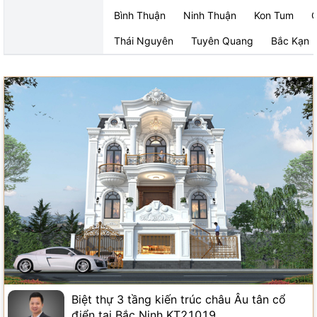
Bình Thuận
Ninh Thuận
Kon Tum
Q
Thái Nguyên
Tuyên Quang
Bắc Kạn
Biệt thự 3 tầng kiến trúc châu Âu tân cổ
điển tại Bắc Ninh KT21019