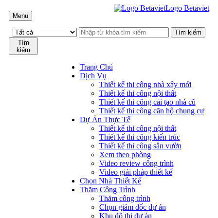
Logo Betaviet
Menu
Tìm
kiếm
Trang Chủ
Dịch Vụ
Thiết kế thi công nhà xây mới
Thiết kế thi công nội thất
Thiết kế thi công cải tạo nhà cũ
Thiết kế thi công căn hộ chung cư
Dự Án Thực Tế
Thiết kế thi công nội thất
Thiết kế thi công kiến trúc
Thiết kế thi công sân vườn
Xem theo phòng
Video review công trình
Video giải pháp thiết kế
Chọn Nhà Thiết Kế
Thăm Công Trình
Thăm công trình
Chọn giám đốc dự án
Khu đô thị dự án