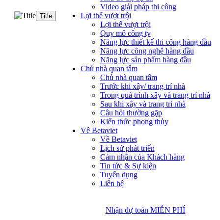
Video giải pháp thi công
Lợi thế vượt trội
Title
Lợi thế vượt trội
Quy mô công ty
Năng lực thiết kế thi công hàng đầu
Năng lực công nghệ hàng đầu
Năng lực sản phẩm hàng đầu
Chủ nhà quan tâm
Chủ nhà quan tâm
Trước khi xây/ trang trí nhà
Trong quá trình xây và trang trí nhà
Sau khi xây và trang trí nhà
Câu hỏi thường gặp
Kiến thức phong thủy
Về Betaviet
Về Betaviet
Lịch sử phát triển
Cảm nhận của Khách hàng
Tin tức & Sự kiện
Tuyển dụng
Liên hệ
Nhận dự toán MIỄN PHÍ
Nhận dự toán MIỄN PHÍ