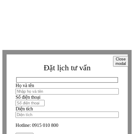
Viber
Viber
Copyright © Betaviet since 2009, Alright reserverd. Thương hiệu đã được
đăng ký. ® Ghi rõ nguồn "https://betaviet.vn" khi phát hành lại thông tin
từ website này.
Close
modal
Đặt lịch tư vấn
Họ và tên
Số điện thoại
Diện tích
Hotline:
0915 010 800