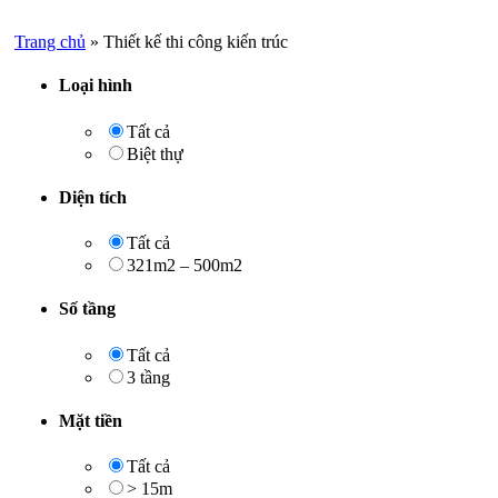
Trang chủ
»
Thiết kế thi công kiến trúc
Loại hình
Tất cả
Biệt thự
Diện tích
Tất cả
321m2 – 500m2
Số tầng
Tất cả
3 tầng
Mặt tiền
Tất cả
> 15m