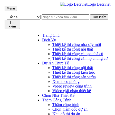
Logo Betaviet
Menu
Tìm
kiếm
Trang Chủ
Dịch Vụ
Thiết kế thi công nhà xây mới
Thiết kế thi công nội thất
Thiết kế thi công cải tạo nhà cũ
Thiết kế thi công căn hộ chung cư
Dự Án Thực Tế
Thiết kế thi công nội thất
Thiết kế thi công kiến trúc
Thiết kế thi công sân vườn
Xem theo phòng
Video review công trình
Video giải pháp thiết kế
Chọn Nhà Thiết Kế
Thăm Công Trình
Thăm công trình
Chọn giám đốc dự án
Khu đô thị dự án