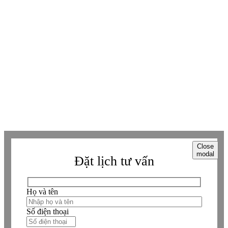
Tiktok
Tiktok
Zalo
Zalo
Messenger
Messenger
Whatsapp
Whatsapp
Viber
Viber
Copyright © Betaviet since 2009, Alright reserverd. Thương hiệu đã được
đăng ký. ® Ghi rõ nguồn "https://betaviet.vn" khi phát hành lại thông tin
từ website này.
Close
modal
Đặt lịch tư vấn
Họ và tên
Số điện thoại