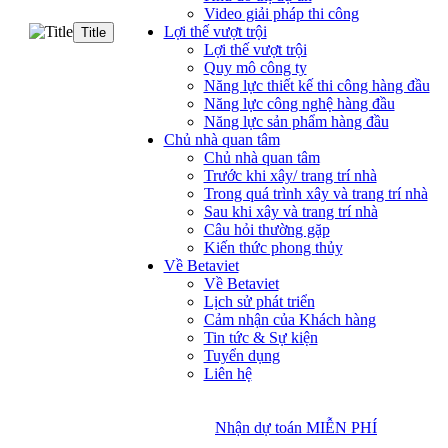
Video giải pháp thi công
Lợi thế vượt trội
Title
Lợi thế vượt trội
Quy mô công ty
Năng lực thiết kế thi công hàng đầu
Năng lực công nghệ hàng đầu
Năng lực sản phẩm hàng đầu
Chủ nhà quan tâm
Chủ nhà quan tâm
Trước khi xây/ trang trí nhà
Trong quá trình xây và trang trí nhà
Sau khi xây và trang trí nhà
Câu hỏi thường gặp
Kiến thức phong thủy
Về Betaviet
Về Betaviet
Lịch sử phát triển
Cảm nhận của Khách hàng
Tin tức & Sự kiện
Tuyển dụng
Liên hệ
Nhận dự toán MIỄN PHÍ
Nhận dự toán MIỄN PHÍ