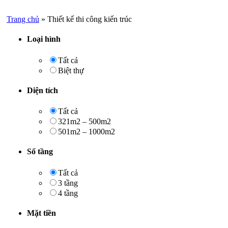
Trang chủ
»
Thiết kế thi công kiến trúc
Loại hình
Tất cả
Biệt thự
Diện tích
Tất cả
321m2 – 500m2
501m2 – 1000m2
Số tầng
Tất cả
3 tầng
4 tầng
Mặt tiền