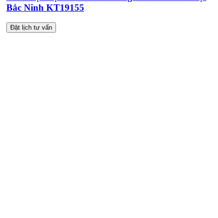
Bắc Ninh KT19155
Đặt lịch tư vấn
TRUNG TÂM THIẾT KẾ VÀ THI CÔNG
Hotline: 0915010800
Khiếu nại: 0968905551
Văn phòng: 0241224526
Email:
lienhe@betaviet.vn
Website:
https://betaviet.vn
HỆ THỐNG BETAVIET TOÀN QUỐC
KHU VỰC MIỀN BẮC
TRỤ SỞ HÀ NỘI
:
Toà nhà Betaviet, KĐT Thanh Hà Cienco5, Q. Hà Đông, TP.