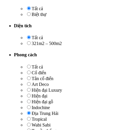
Tất cả
Biệt thự
Diện tích
Tất cả
321m2 – 500m2
Phong cách
Tất cả
Cổ điển
Tân cổ điển
Art Deco
Hiện đại Luxury
Hiện đại
Hiện đại gỗ
Indochine
Địa Trung Hải
Tropical
Wabi Sabi