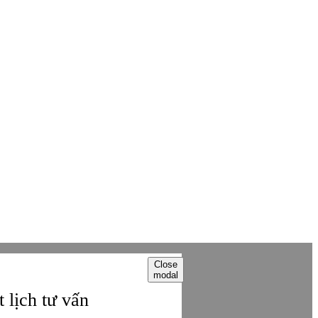
 phát hành lại thông tin từ website này.
Close
modal
 lịch tư vấn