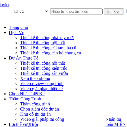
aviet
Trang Chủ
Dịch Vụ
Thiết kế thi công nhà xây mới
Thiết kế thi công nội thất
Thiết kế thi công cải tạo nhà cũ
Thiết kế thi công căn hộ chung cư
Dự Án Thực Tế
Thiết kế thi công nội thất
Thiết kế thi công kiến trúc
Thiết kế thi công sân vườn
Xem theo phòng
Video review công trình
Video giải pháp thiết kế
Chọn Nhà Thiết Kế
Thăm Công Trình
Thăm công trình
Chọn giám đốc dự án
Khu đô thị dự án
Video giải pháp thi công
Nhận dự
Nhận dự
toán MIỄN
Lợi thế vượt trội
toán MIỄN