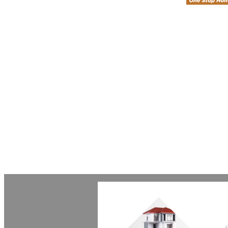
Toà nhà Bet
Hà Đông, TP
Hotline: 09
Khiếu nại: 
Văn phòng: 
Email: lienh
Website: https
Copyright © Betaviet since 2009, Alrigh