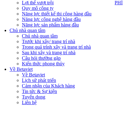
PHÍ
Lợi thế vượt trội
PHÍ
Quy mô công ty
Năng lực thiết kế thi công hàng đầu
Năng lực công nghệ hàng đầu
Năng lực sản phẩm hàng đầu
Chủ nhà quan tâm
Chủ nhà quan tâm
Trước khi xây/ trang trí nhà
Trong quá trình xây và trang trí nhà
Sau khi xây và trang trí nhà
Câu hỏi thường gặp
Kiến thức phong thủy
Về Betaviet
Về Betaviet
Lịch sử phát triển
Cảm nhận của Khách hàng
Tin tức & Sự kiện
Tuyển dụng
Liên hệ