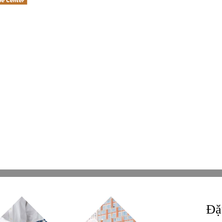
aviet, KĐT Thanh Hà Cienco5, Q.
KẾT NỐI VỚI CHÚNG TÔI
. Hà Nội
15010800
Facebook
Facebook
0968905551
0241224526
Tiktok
Tiktok
e@betaviet.vn
Zalo
Zalo
://betaviet.vn
Youtube
Youtube
Whatsapp
Whatsapp
Viber
Viber
t reserverd. Thương hiệu đã được đăng ký. ® Ghi rõ nguồn "https://betaviet.vn" khi
Đặt