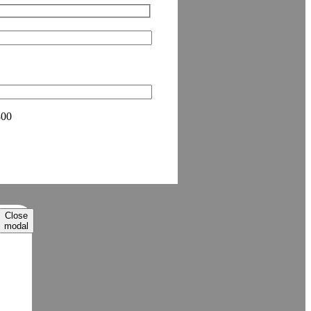
800
Close
modal