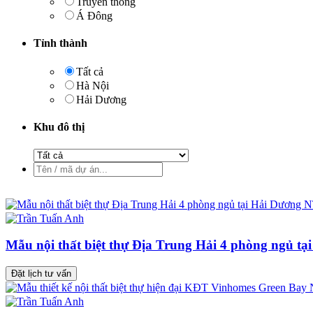
Truyền thống
Á Đông
Tỉnh thành
Tất cả
Hà Nội
Hải Dương
Khu đô thị
Mẫu nội thất biệt thự Địa Trung Hải 4 phòng ngủ t
Đặt lịch tư vấn